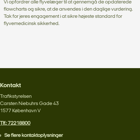
Vi opfordrer alle flyvelæger til at gennemgå de opdaterede
flowcharts og sikre, at de anvendes i den daglige vurdering.
Tak for jeres engagement i at sikre højeste standard for
flyvemedicinsk sikkerhed.
Kontakt
Trafikstyrelsen
Carsten Niebuhrs Gade 43
1577 København V
Tlf.: 72218800
Se flere kontaktoplysninger