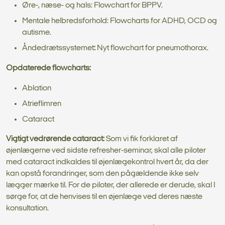
Øre-, næse- og hals: Flowchart for BPPV.
Mentale helbredsforhold: Flowcharts for ADHD, OCD og
autisme.
Åndedrætssystemet
:
Nyt flowchart for pneumothorax.
Opdaterede flowcharts:
Ablation
Atrieflimren
Cataract
Vigtigt vedrørende cataract:
Som vi fik forklaret af
øjenlægerne ved sidste refresher-seminar, skal alle piloter
med cataract indkaldes til øjenlægekontrol hvert år, da der
kan opstå forandringer, som den pågældende ikke selv
lægger mærke til. For de piloter, der allerede er derude, skal I
sørge for, at de henvises til en øjenlæge ved deres næste
konsultation.