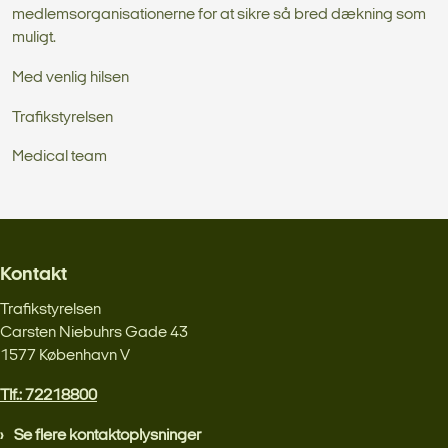
medlemsorganisationerne for at sikre så bred dækning som
muligt.
Med venlig hilsen
Trafikstyrelsen
Medical team
Kontakt
Trafikstyrelsen
Carsten Niebuhrs Gade 43
1577 København V
Tlf.: 72218800
Se flere kontaktoplysninger