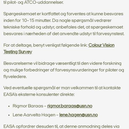
til pilot- og ATCO-uddannelser.
Spørgeskemaet er kortfattet og forventes at kunne besvares
inden for 10–15 minutter. Da nogle spørgsmål vedrører
tekniske forhold og udstyr, anbefales det, at spørgeskemaet
besvares i nærheden af det anvendte udstyr til farvesynstest.
For at deltage, benyt venligst følgende link:
Colour Vision
Testing Survey
Besvarelserne vil bidrage væsentligt til den videre forskning
og mulige forbedringer af farvesynsvurderinger for piloter og
flyveledere.
Ved eventuelle spørgsmål er man velkommen til at kontakte
EASA’s eksterne konsulenter direkte:
Rigmor Baraas –
rigmor.baraas@usn.no
Lene Aarvelta Hagen –
lene.hagen@usn.no
EASA opfordrer desuden til, at denne anmodning deles via