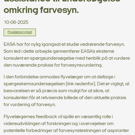
omkring farvesyn.
10-06-2025
Flyvelæge nyhed
EASA har for nylig igangsat et studie vedrørende farvesyn.
Som led i dette arbejde gennemfører EASA’s eksterne
konsulent en spørgeundersøgelse med henblik på at vurdere
den nuværende praksis for farvesynsvurdering.
I den forbindelse anmodes flyvelæger om at deltage i
spørgeskemaundersøgelsen (link nedenfor). Det er vigtigt, at
besvarelsen er så præcis som muligt for at sikre, at
konsulenten får et retvisende billede af den aktuelle praksis
for vurdering af farvesyn.
Flyvelægernes feedback vil spille en væsentlig rolle i
videreudviklingen af forskningen og i overvejelser om
potentielle forbedringer af farvesynstestningen af aspiranter