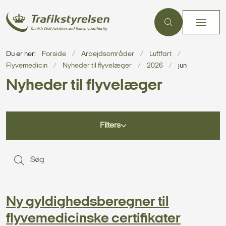
Du er her:
Forside
Arbejdsområder
Luftfart
Flyvemedicin
Nyheder til flyvelæger
2026
jun
Nyheder til flyvelæger
Filters
S
Ny gyldighedsberegner til
flyvemedicinske certifikater