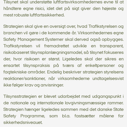
Tilsynet skal understøtte luftfartsvirksomhedernes evne til at
håndtere egne risici, idet det på sigt giver den højeste og
mest robuste luftfartssikkerhed.
Strategien skal give en oversigt over, hvad Trafikstyrelsen og
branchen vil gøre i de kommende år. Virksomhedernes egne
Safety Management Systemer skal derved også opbygges.
Trafikstyrelsen vil fremadrettet udvikle en transparent,
risikobaseret tilsynsplanlægningsmodel, så tilsynet fokuseres
der, hvor risikoen er størst. Ligeledes skal der sikres en
ensartet tilsynspraksis på tværs af enkeltpersoner og
fagtekniske områder. Endelig beskriver strategien styrelsens
reaktioner/sanktioner, når virksomhederne undtagelsesvist
ikke følger krav og anvisninger.
Tilsynsstrategien er blevet udarbejdet med udgangspunkt i
de nationale og internationale lovgivningsmæssige rammer.
Strategien hænger ligeledes sammen med det danske State
Safety Programme, som bl.a. fastsætter målene for
sikkerhedsniveauet.