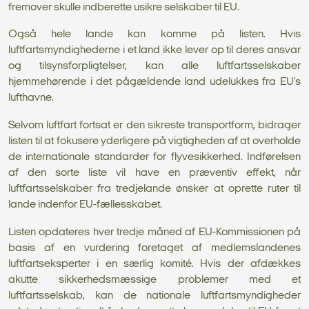
fremover skulle indberette usikre selskaber til EU.
Også hele lande kan komme på listen. Hvis
luftfartsmyndighederne i et land ikke lever op til deres ansvar
og tilsynsforpligtelser, kan alle luftfartsselskaber
hjemmehørende i det pågældende land udelukkes fra EU's
lufthavne.
Selvom luftfart fortsat er den sikreste transportform, bidrager
listen til at fokusere yderligere på vigtigheden af at overholde
de internationale standarder for flyvesikkerhed. Indførelsen
af den sorte liste vil have en præventiv effekt, når
luftfartsselskaber fra tredjelande ønsker at oprette ruter til
lande indenfor EU-fællesskabet.
Listen opdateres hver tredje måned af EU-Kommissionen på
basis af en vurdering foretaget af medlemslandenes
luftfartseksperter i en særlig komité. Hvis der afdækkes
akutte sikkerhedsmæssige problemer med et
luftfartsselskab, kan de nationale luftfartsmyndigheder