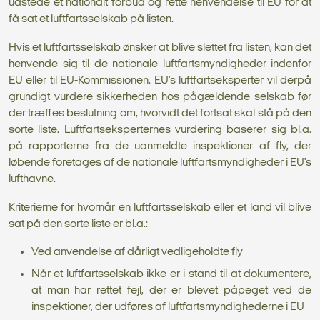
udstede et nationalt forbud og rette henvendelse til EU for at
få sat et luftfartsselskab på listen.
Hvis et luftfartsselskab ønsker at blive slettet fra listen, kan det
henvende sig til de nationale luftfartsmyndigheder indenfor
EU eller til EU-Kommissionen. EU's luftfartseksperter vil derpå
grundigt vurdere sikkerheden hos pågældende selskab før
der træffes beslutning om, hvorvidt det fortsat skal stå på den
sorte liste. Luftfartseksperternes vurdering baserer sig bl.a.
på rapporterne fra de uanmeldte inspektioner af fly, der
løbende foretages af de nationale luftfartsmyndigheder i EU's
lufthavne.
Kriterierne for hvornår en luftfartsselskab eller et land vil blive
sat på den sorte liste er bl.a.:
Ved anvendelse af dårligt vedligeholdte fly
Når et luftfartsselskab ikke er i stand til at dokumentere,
at man har rettet fejl, der er blevet påpeget ved de
inspektioner, der udføres af luftfartsmyndighederne i EU