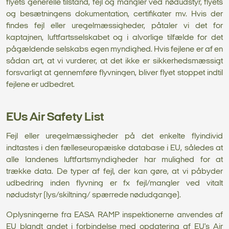
flyets generelle tilstand, fejl og mangler ved nødudstyr, flyets
og besætningens dokumentation, certifikater mv. Hvis der
findes fejl eller uregelmæssigheder, påtaler vi det for
kaptajnen, luftfartsselskabet og i alvorlige tilfælde for det
pågældende selskabs egen myndighed. Hvis fejlene er af en
sådan art, at vi vurderer, at det ikke er sikkerhedsmæssigt
forsvarligt at gennemføre flyvningen, bliver flyet stoppet indtil
fejlene er udbedret.
EUs Air Safety List
Fejl eller uregelmæssigheder på det enkelte flyindivid
indtastes i den fælleseuropæiske database i EU, således at
alle landenes luftfartsmyndigheder har mulighed for at
trække data. De typer af fejl, der kan gøre, at vi påbyder
udbedring inden flyvning er fx fejl/mangler ved vitalt
nødudstyr (lys/skiltning/ spærrede nødudgange).
Oplysningerne fra EASA RAMP inspektionerne anvendes af
EU blandt andet i forbindelse med opdatering af EU's Air