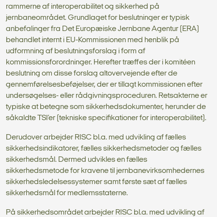
rammerne af interoperabilitet og sikkerhed på
jernbaneområdet. Grundlaget for beslutninger er typisk
anbefalinger fra Det Europæiske Jernbane Agentur (ERA)
behandlet internt i EU-Kommissionen med henblik på
udformning af beslutningsforslag i form af
kommissionsforordninger. Herefter træffes der i komitéen
beslutning om disse forslag altovervejende efter de
gennemførelsesbeføjelser, der er tillagt kommissionen efter
undersøgelses- eller rådgivningsproceduren. Retsakterne er
typiske at betegne som sikkerhedsdokumenter, herunder de
såkaldte TSI’er (tekniske specifikationer for interoperabilitet).
Derudover arbejder RISC bl.a. med udvikling af fælles
sikkerhedsindikatorer, fælles sikkerhedsmetoder og fælles
sikkerhedsmål. Dermed udvikles en fælles
sikkerhedsmetode for kravene til jernbanevirksomhedernes
sikkerhedsledelsessystemer samt første sæt af fælles
sikkerhedsmål for medlemsstaterne.
På sikkerhedsområdet arbejder RISC bl.a. med udvikling af