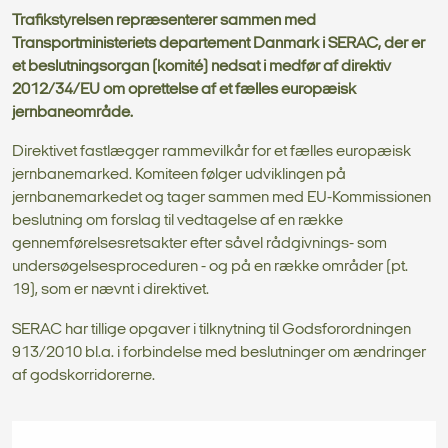
Trafikstyrelsen repræsenterer sammen med
Transportministeriets departement Danmark i SERAC, der er
et beslutningsorgan (komité) nedsat i medfør af direktiv
2012/34/EU om oprettelse af et fælles europæisk
jernbaneområde.
Direktivet fastlægger rammevilkår for et fælles europæisk
jernbanemarked. Komiteen følger udviklingen på
jernbanemarkedet og tager sammen med EU-Kommissionen
beslutning om forslag til vedtagelse af en række
gennemførelsesretsakter efter såvel rådgivnings- som
undersøgelsesproceduren - og på en række områder (pt.
19), som er nævnt i direktivet.
SERAC har tillige opgaver i tilknytning til Godsforordningen
913/2010 bl.a. i forbindelse med beslutninger om ændringer
af godskorridorerne.