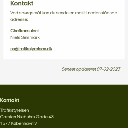
Kontakt
Ved spørgsmål kan du sende en mail til nedenstående
adresse:
Chefkonsulent
Niels Selsmark
ns@trafikstyrelsen.dk
Senest opdateret
07-02-2023
Kontakt
Trafikstyrelsen
Carsten Niebuhrs Gade 43
1577 København V