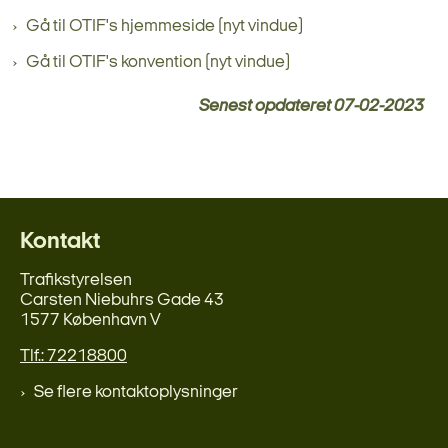
Gå til OTIF's hjemmeside (nyt vindue)
Gå til OTIF's konvention (nyt vindue)
Senest opdateret
07-02-2023
Kontakt
Trafikstyrelsen
Carsten Niebuhrs Gade 43
1577 København V
Tlf.: 72218800
Se flere kontaktoplysninger