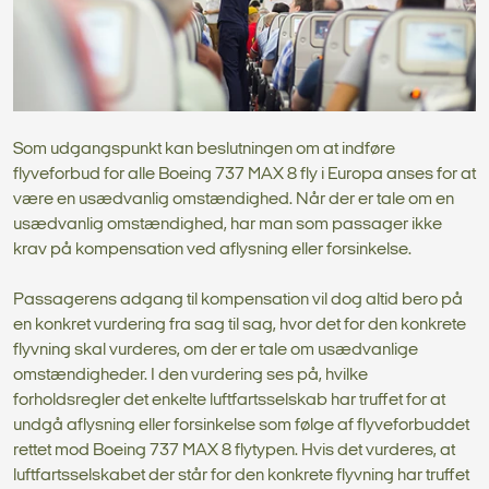
Som udgangspunkt kan beslutningen om at indføre
flyveforbud for alle Boeing 737 MAX 8 fly i Europa anses for at
være en usædvanlig omstændighed. Når der er tale om en
usædvanlig omstændighed, har man som passager ikke
krav på kompensation ved aflysning eller forsinkelse.
Passagerens adgang til kompensation vil dog altid bero på
en konkret vurdering fra sag til sag, hvor det for den konkrete
flyvning skal vurderes, om der er tale om usædvanlige
omstændigheder. I den vurdering ses på, hvilke
forholdsregler det enkelte luftfartsselskab har truffet for at
undgå aflysning eller forsinkelse som følge af flyveforbuddet
rettet mod Boeing 737 MAX 8 flytypen. Hvis det vurderes, at
luftfartsselskabet der står for den konkrete flyvning har truffet