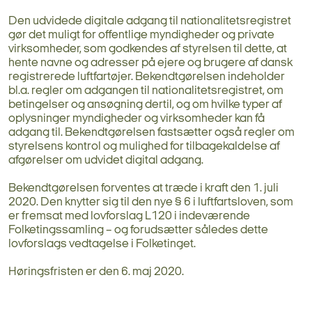
Den udvidede digitale adgang til nationalitetsregistret
gør det muligt for offentlige myndigheder og private
virksomheder, som godkendes af styrelsen til dette, at
hente navne og adresser på ejere og brugere af dansk
registrerede luftfartøjer. Bekendtgørelsen indeholder
bl.a. regler om adgangen til nationalitetsregistret, om
betingelser og ansøgning dertil, og om hvilke typer af
oplysninger myndigheder og virksomheder kan få
adgang til. Bekendtgørelsen fastsætter også regler om
styrelsens kontrol og mulighed for tilbagekaldelse af
afgørelser om udvidet digital adgang.
Bekendtgørelsen forventes at træde i kraft den 1. juli
2020. Den knytter sig til den nye § 6 i luftfartsloven, som
er fremsat med lovforslag L120 i indeværende
Folketingssamling – og forudsætter således dette
lovforslags vedtagelse i Folketinget.
Høringsfristen er den 6. maj 2020.