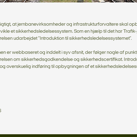
ligtigt, at jernbanevirksomheder og infrastrukturforvaltere skal 
ikle et sikkerhedsledelsessystem. Som en hjælp til det har Trafik
relsen udarbejdet ”Introduktion til sikkerhedsledelsessystemet”.
nen er webbaseret og inddelt i syv afsnit, der følger nogle af punkt
elsen om sikkerhedsgodkendelse og sikkerhedscertifikat. Introd
t og overskuelig indføring til opbygningen af et sikkerhedsledelse
6