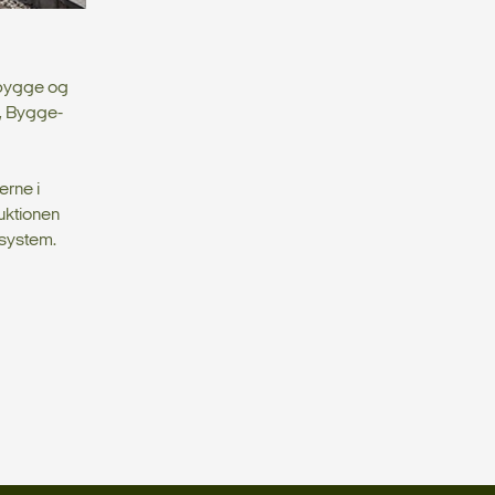
opbygge og
-, Bygge-
erne i
uktionen
ssystem.