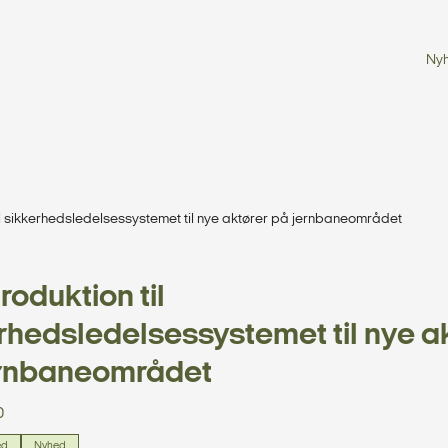
Ny
til sikkerhedsledelsessystemet til nye aktører på jernbaneområdet
roduktion til
rhedsledelsessystemet til nye a
ernbaneområdet
0
ed
Nyhed