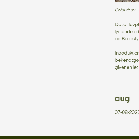
Colourbox
Det er lovp
løbende udv
og Boligsty
Introduktio
bekendtgør
giver en le
aug
07-08-202