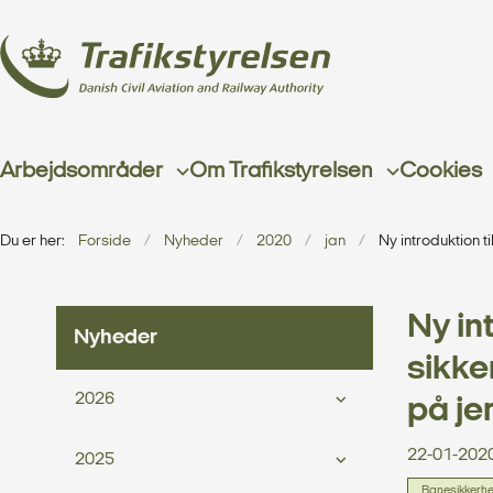
Arbejdsområder
Om Trafikstyrelsen
Cookies
Du er her:
Forside
Nyheder
2020
jan
Ny introduktion 
Ny int
Nyheder
sikke
2026
på j
22-01-202
2025
Banesikkerh