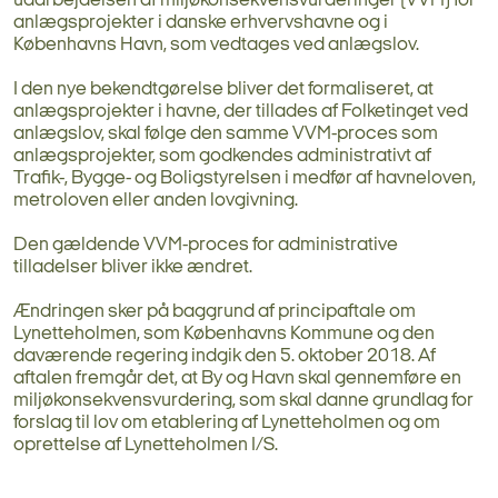
udarbejdelsen af miljøkonsekvensvurderinger (VVM) for
anlægsprojekter i danske erhvervshavne og i
Københavns Havn, som vedtages ved anlægslov.
I den nye bekendtgørelse bliver det formaliseret, at
anlægsprojekter i havne, der tillades af Folketinget ved
anlægslov, skal følge den samme VVM-proces som
anlægsprojekter, som godkendes administrativt af
Trafik-, Bygge- og Boligstyrelsen i medfør af havneloven,
metroloven eller anden lovgivning.
Den gældende VVM-proces for administrative
tilladelser bliver ikke ændret.
Ændringen sker på baggrund af principaftale om
Lynetteholmen, som Københavns Kommune og den
daværende regering indgik den 5. oktober 2018. Af
aftalen fremgår det, at By og Havn skal gennemføre en
miljøkonsekvensvurdering, som skal danne grundlag for
forslag til lov om etablering af Lynetteholmen og om
oprettelse af Lynetteholmen I/S.