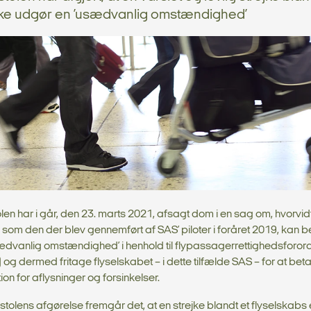
ikke udgør en ’usædvanlig omstændighed’
n har i går, den 23. marts 2021, afsagt dom i en sag om, hvorvid
e, som den der blev gennemført af SAS’ piloter i foråret 2019, kan 
ædvanlig omstændighed’ i henhold til flypassagerrettighedsforor
og dermed fritage flyselskabet – i dette tilfælde SAS – for at beta
n for aflysninger og forsinkelser.
olens afgørelse fremgår det, at en strejke blandt et flyselskabs