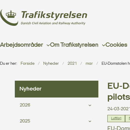
Arbejdsområder
Om Trafikstyrelsen
Cookies
Du er her:
Forside
Nyheder
2021
mar
EU-Domstolen ha
EU-Do
Nyheder
pilot
2026
24-03-202
Luftfart
2025
EU-Domsto