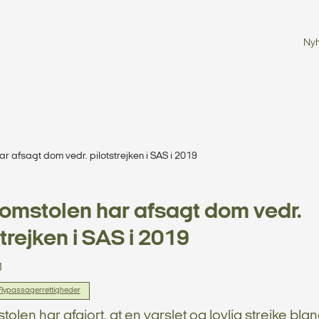
Ny
r afsagt dom vedr. pilotstrejken i SAS i 2019
mstolen har afsagt dom vedr.
strejken i SAS i 2019
1
Flypassagerrettigheder
len har afgjort, at en varslet og lovlig strejke blan