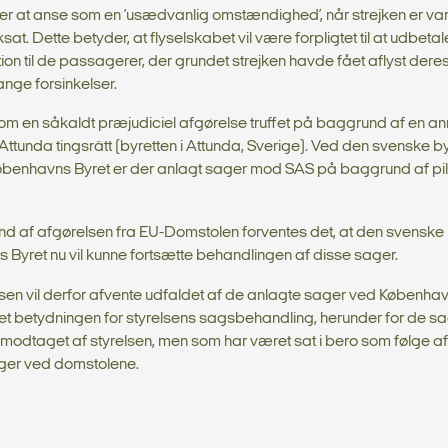
e er at anse som en ’usædvanlig omstændighed’, når strejken er var
ksat. Dette betyder, at flyselskabet vil være forpligtet til at udbetal
n til de passagerer, der grundet strejken havde fået aflyst deres f
nge forsinkelser.
 om en såkaldt præjudiciel afgørelse truffet på baggrund af en 
 Attunda tingsrätt (byretten i Attunda, Sverige). Ved den svenske b
benhavns Byret er der anlagt sager mod SAS på baggrund af pilo
d af afgørelsen fra EU-Domstolen forventes det, at den svenske 
Byret nu vil kunne fortsætte behandlingen af disse sager.
lsen vil derfor afvente udfaldet af de anlagte sager ved Københav
ret betydningen for styrelsens sagsbehandling, herunder for de s
 modtaget af styrelsen, men som har været sat i bero som følge a
ger ved domstolene.