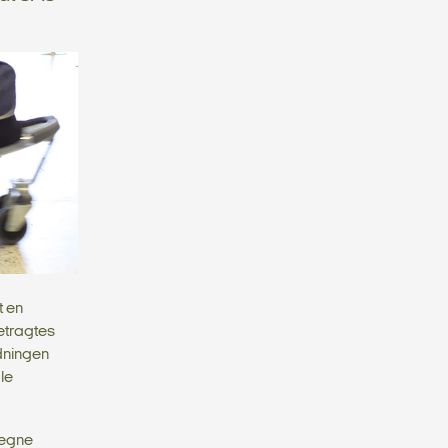
t en
betragtes
dningen
le
 egne