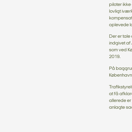
piloter ikk
lovligt ivær
kompensatio
oplevede la
Der er tale
indgivet af
som ved Kø
2019.
På baggrun
Københavns 
Trafikstyre
at få afkla
allerede er
anlagte sa