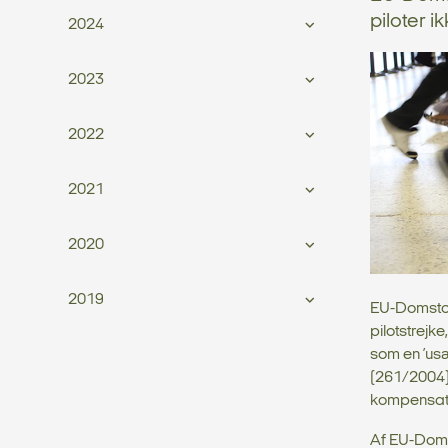
piloter 
2024
2023
2022
2021
2020
2019
EU-Domstole
pilotstrejk
som en ’us
(261/2004) 
kompensatio
Af EU-Domst