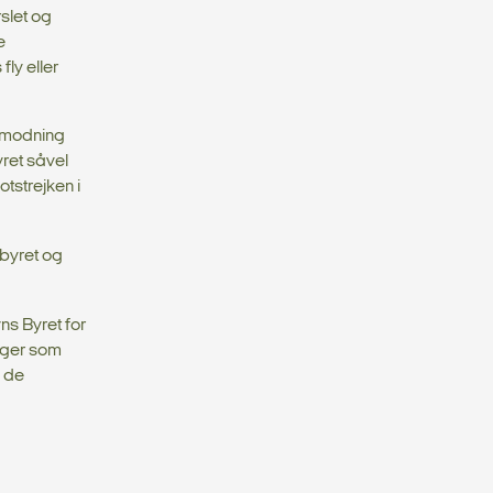
slet og
e
ly eller
anmodning
yret såvel
tstrejken i
byret og
ns Byret for
ager som
f de