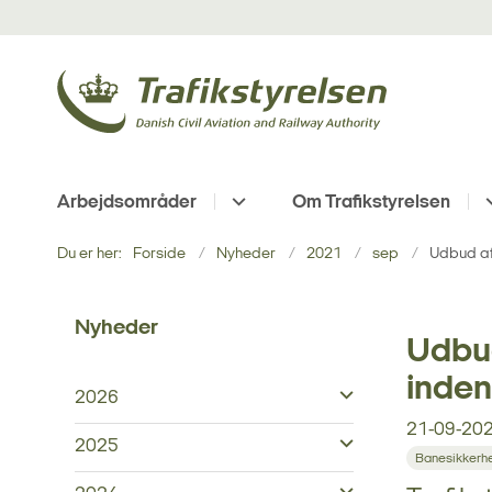
Arbejdsområder
Om Trafikstyrelsen
Du er her:
Forside
Nyheder
2021
sep
Udbud af
Nyheder
Udbud
inden
2026
21-09-20
2025
Banesikkerh