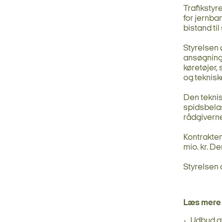
Trafiksty
for jernba
bistand ti
Styrelsen 
ansøgninge
køretøjer
og teknisk
Den tekni
spidsbela
rådgiverne
Kontrakte
mio. kr. De
Styrelsen 
Læs mere 
Udbud af