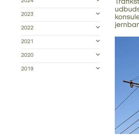
Trafiks
2024
udbuds
2023
konsule
jernba
2022
2021
2020
2019