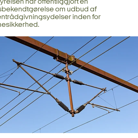
tyrelsen har offentliggjort en
bekendtgørelse om udbud af
ntrådgivningsydelser inden for
nesikkerhed.