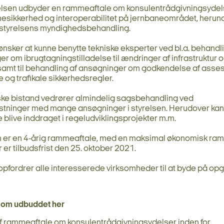
relsen udbyder en rammeaftale om konsulentrådgivningsydel
nesikkerhed og interoperabilitet på jernbaneområdet, herund
l styrelsens myndighedsbehandling.
ønsker at kunne benytte tekniske eksperter ved bl.a. behandli
r om ibrugtagningstilladelse til ændringer af infrastruktur 
, samt til behandling af ansøgninger om godkendelse af ass
e og trafikale sikkerhedsregler.
ske bistand vedrører almindelig sagsbehandling ved
stninger med mange ansøgninger i styrelsen. Herudover kan
 blive inddraget i regeludviklingsprojekter m.m.
n er en 4-årig rammeaftale, med en maksimal økonomisk ra
r er tilbudsfrist den 25. oktober 2021.
opfordrer alle interesserede virksomheder til at byde på op
om udbuddet her
 rammeaftale om konsulentrådgivningsydelser inden for