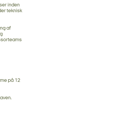
ser inden
er teknisk
ng af
og
essorteams
mme på 12
gaven.