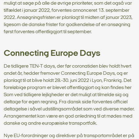
muligt at søge på alle de øvrige prioriteter, som det også var
tilfældet i januar 2022, forventes annonceret 13. september
2022. Ansøgningsfristen er planlagt til midten af januar 2023,
ligesom de danske frister for godkendelse af en ansøgning
først forventes offentliggjort til september.
Connecting Europe Days
De tidligere TEN-T days, der før coronatiden blev holdt hvert
andet år, hedder fremover Connecting Europe Days, og er
planlagt til at blive holdt 28.-30. juni 2022 i Lyon, Frankrig. Det
foreløbige program er blevet offentliggjort og kan findes her
Som ved tidligere lejligheder er det muligt at tilmelde sig og
deltage for egen regning. Fra dansk side forventes officiel
deltagelse i såvel udstillingsområdet som ved diverse møder.
Arrangementet kan være en god anledning til at mødes med
danske og andre europæiske transportfolk.
Nye EU-forordninger og direktiver på transportområdet er på