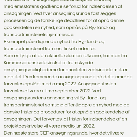
medlemsstatens godkendelse forud for indsendelsen af
ansøgningen. Ved hver ansøgningsrunde fastlægges
processen og de forskellige deadlines for at opnå denne
godkendelse i en nyhed, som opslås på By,- land- og
transportministeriets hjemmeside.
Eksempel påen lignende nyhed fra By,- land- og
transportministeriet kan ses i linket nedenfor.
Som en følge af den aktuelle situation i Ukraine, har man fra
Kommissionens side ønsket at fremskynde
ansøgningsmulighederne for prioriteten vedrørende militær
mobilitet. Den kommende ansøgningsrunde på dette område
forventes opslået medio maj 2022. Ansøgningsfristen
forventes at være ultimo september 2022. Ved
ansøgningsrundens annoncering vil By,- land- og
transportministeriet samtidig offentliggøre en nyhed med de
danske frister og procedurer for at opnå en godkendelse af
ansøgningen. Det forventes, at fristen for indsendelse af en
projektbeskrivelse vil være medio juni 2022.
Den næste store CEF-ansøgningsrunde, hvor det vil være