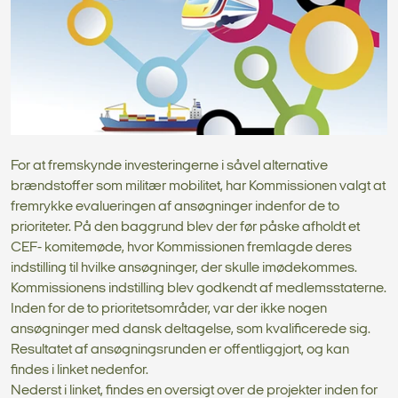
For at fremskynde investeringerne i såvel alternative
brændstoffer som militær mobilitet, har Kommissionen valgt at
fremrykke evalueringen af ansøgninger indenfor de to
prioriteter. På den baggrund blev der før påske afholdt et
CEF- komitemøde, hvor Kommissionen fremlagde deres
indstilling til hvilke ansøgninger, der skulle imødekommes.
Kommissionens indstilling blev godkendt af medlemsstaterne.
Inden for de to prioritetsområder, var der ikke nogen
ansøgninger med dansk deltagelse, som kvalificerede sig.
Resultatet af ansøgningsrunden er offentliggjort, og kan
findes i linket nedenfor.
Nederst i linket, findes en oversigt over de projekter inden for