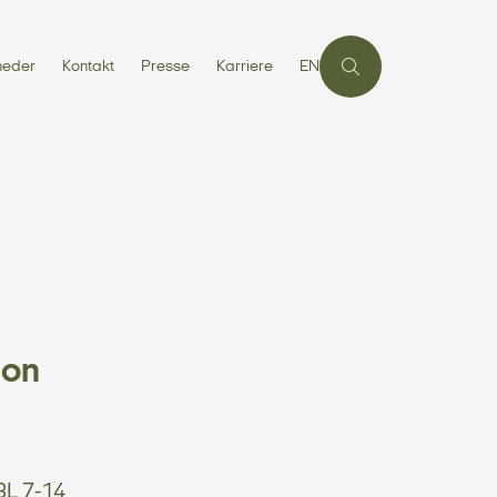
heder
Kontakt
Presse
Karriere
EN
ion
 BL 7-14