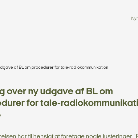
Ny
udgave af BL om procedurer for tale-radiokommunikation
g over ny udgave af BL om
durer for tale-radiokommunikat
2
relsen har til hensigt at foretage nogle justeringer i