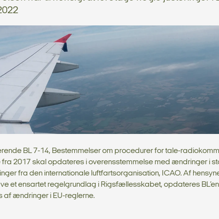
i 2022
erende BL 7-14, Bestemmelser om procedurer for tale-radiokommu
 fra 2017 skal opdateres i overensstemmelse med ændringer i s
nger fra den internationale luftfartsorganisation, ICAO. Af hensynet 
ave et ensartet regelgrundlag i Rigsfællesskabet, opdateres BL’en 
 af ændringer i EU-reglerne.