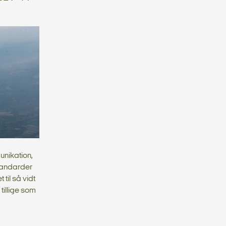
nikation,
tandarder
til så vidt
tillige som