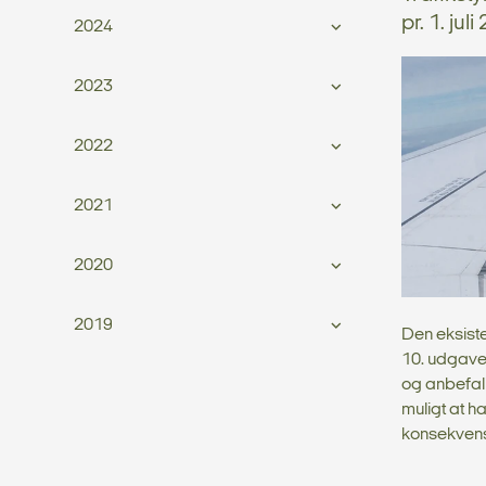
pr. 1. jul
2024
2023
2022
2021
2020
2019
Den eksist
10. udgave
og anbefali
muligt at h
konsekvens