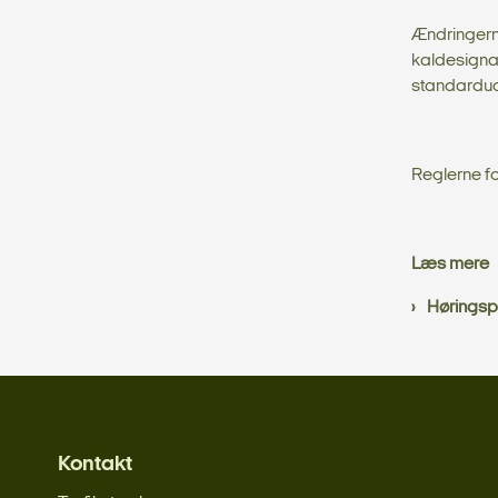
Ændringern
kaldesignal
standardud
Reglerne for
Læs mere
Høringsp
Kontakt