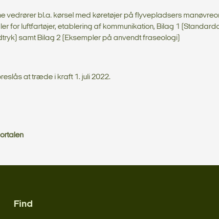
e vedrører bl.a. kørsel med køretøjer på flyvepladsers manøvre
er for luftfartøjer, etablering af kommunikation, Bilag 1 (Standardo
tryk) samt Bilag 2 (Eksempler på anvendt fraseologi)
eslås at træde i kraft 1. juli 2022.
ortalen
Find