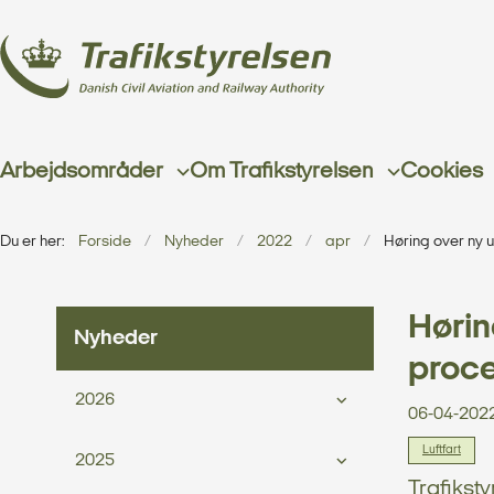
Arbejdsområder
Om Trafikstyrelsen
Cookies
Du er her:
Forside
Nyheder
2022
apr
Høring over ny 
Hørin
Nyheder
proce
2026
06-04-202
Luftfart
2025
Trafiksty