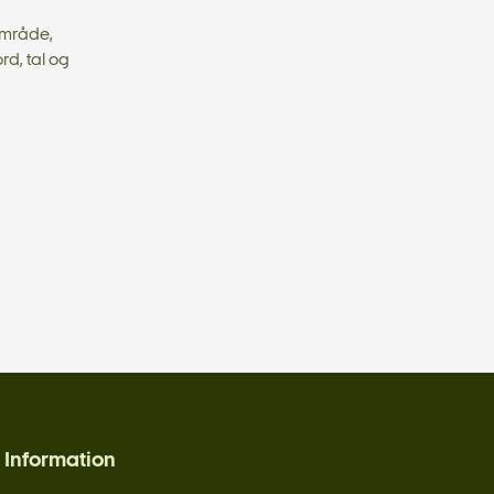
område,
rd, tal og
Information