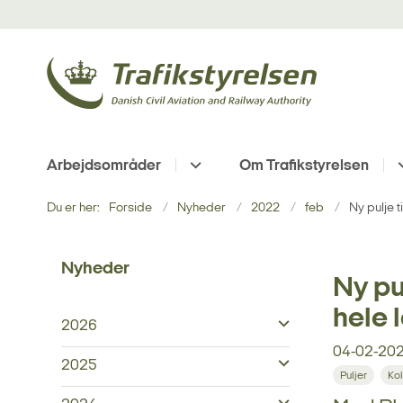
Arbejdsområder
Om Trafikstyrelsen
Du er her:
Forside
Nyheder
2022
feb
Ny pulje 
Nyheder
Ny pu
hele 
2026
04-02-20
2025
Puljer
Kol