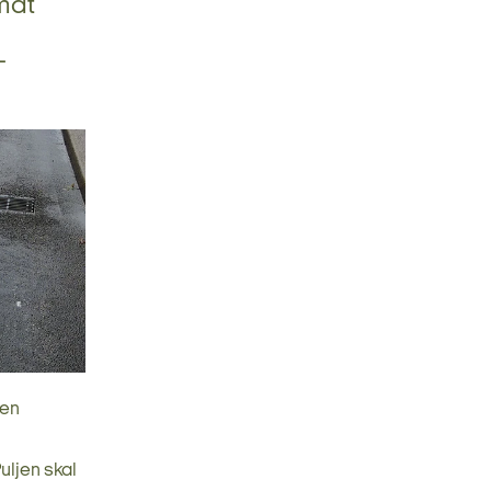
mat
-
den
uljen skal