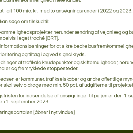
e busfremkommelighed i hele landet.
at i alt 100 mio. kr., med to ansøgningsrunder i 2022 og 2023.
an søge om tilskud til:
ommelighedsprojekter herunder ændring af vejanlæg og b
pelvis i eget traché (BRT).
kinformationsløsninger for at sikre bedre busfremkommeligh
oritering og tiltag i og ved signalkryds.
dringer af trafikale knudepunkter og skiftemuligheder, heru
naler og fremrykkede stoppesteder.
edsen er kommuner, trafikselskaber og andre offentlige myn
 skal selv bidrage med min. 50 pct. af udgifterne til projektet
fristen for indsendelse af ansøgninger til puljen er den 1.
en 1. september 2023.
Høringsportalen (åbner i nyt vindue)