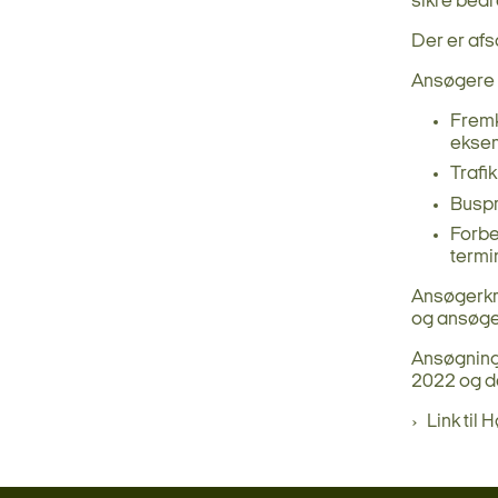
sikre bedr
Der er afs
Ansøgere k
F
remk
eksem
Trafi
Buspri
Forbe
termi
Ansøgerkr
og ansøger
Ansøgnings
2022 og d
Link til 