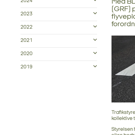
Med BL 
2024
(GRF) 
2023
flyvepla
forordn
2022
2021
2020
2019
Trafikstyre
kollektive 
Styrelsen 