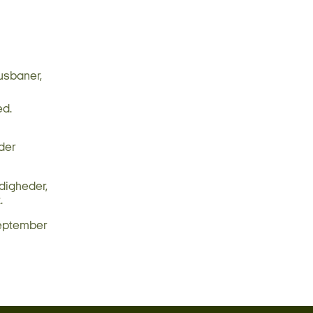
usbaner,
ed.
nder
digheder,
.
 september