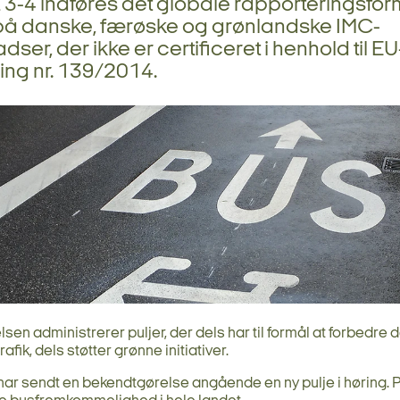
3-4 indføres det globale rapporteringsfor
på danske, færøske og grønlandske IMC-
dser, der ikke er certificeret i henhold til EU
ing nr. 139/2014.
lsen administrerer puljer, der dels har til formål at forbedre 
trafik, dels støtter grønne initiativer.
har sendt en bekendtgørelse angående en ny pulje i høring. P