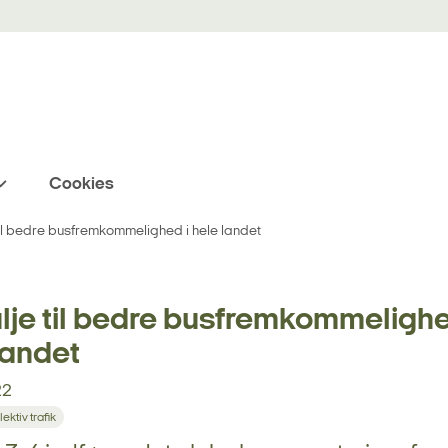
Cookies
til bedre busfremkommelighed i hele landet
lje til bedre busfremkommelighe
landet
22
lektiv trafik