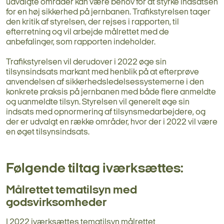
udvalgte områder kan være behov for at styrke indsatsen
for en høj sikkerhed på jernbanen. Trafikstyrelsen tager
den kritik af styrelsen, der rejses i rapporten, til
efterretning og vil arbejde målrettet med de
anbefalinger, som rapporten indeholder.
Trafikstyrelsen vil derudover i 2022 øge sin
tilsynsindsats markant med henblik på at efterprøve
anvendelsen af sikkerhedsledelsessystemerne i den
konkrete praksis på jernbanen med både flere anmeldte
og uanmeldte tilsyn. Styrelsen vil generelt øge sin
indsats med opnormering af tilsynsmedarbejdere, og
der er udvalgt en række områder, hvor der i 2022 vil være
en øget tilsynsindsats.
Følgende tiltag iværksættes:
Målrettet tematilsyn med
godsvirksomheder
I 2022 iværksættes tematilsyn målrettet