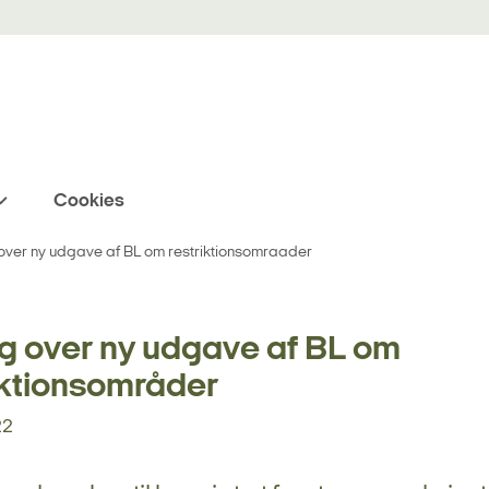
Cookies
over ny udgave af BL om restriktionsomraader
g over ny udgave af BL om
iktionsområder
22