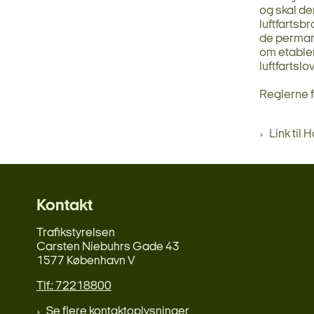
og skal de
luftfartsb
de perman
om etabler
luftfartslo
Reglerne fo
Link til 
Kontakt
Trafikstyrelsen
Carsten Niebuhrs Gade 43
1577 København V
Tlf.: 72218800
Se flere kontaktoplysninger