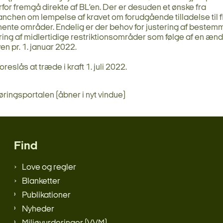
rfor fremgå direkte af BL’en. Der er desuden et ønske fra
ranchen om lempelse af kravet om forudgående tilladelse til fl
ente områder. Endelig er der behov for justering af bestem
ing af midlertidige restriktionsområder som følge af en ænd
ven pr. 1. januar 2022.
reslås at træde i kraft 1. juli 2022.
Høringsportalen (åbner i nyt vindue)
Find
Love og regler
Blanketter
Publikationer
Nyheder