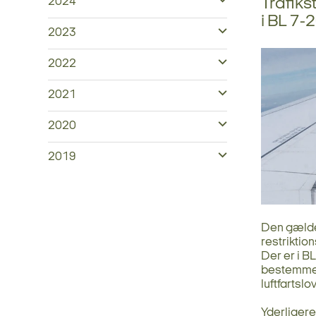
Trafiks
2024
i BL 7-2
2023
2022
2021
2020
2019
Den gælde
restriktio
Der er i B
bestemmels
luftfartslo
Yderligere