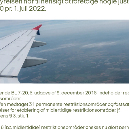
tyrelsen har til hensigt at foretage nogle jus
0 pr. 1. juli 2022.
nde BL 7-20, 5. udgave af 9. december 2015, indeholder re
nsområder.
L’en medtaget 31 permanente restriktionsområder og fastsa
er for etablering af midlertidige restriktionsområder, jf.
vens § 3, stk. 1.
 6 (p.t. midlertidige) restriktionsområder ønskes nu gjort pe