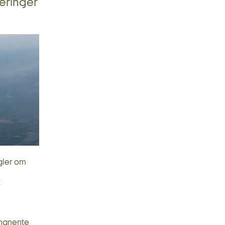
teringer
gler om
t
rmanente