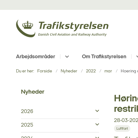
Arbejdsområder
Om Trafikstyrelsen
Du er her:
Forside
Nyheder
2022
mar
Hoering 
Nyheder
Hørin
restr
2026
28-03-20
2025
Luftfart