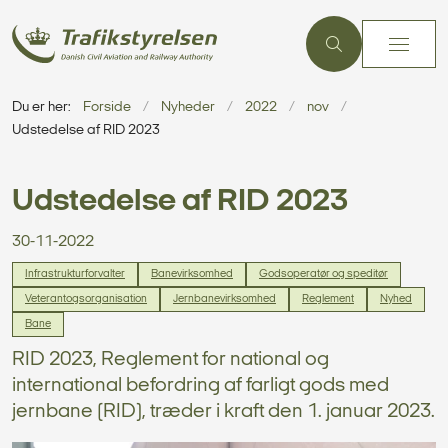
Du er her:
Forside
Nyheder
2022
nov
Udstedelse af RID 2023
Udstedelse af RID 2023
30-11-2022
Infrastrukturforvalter
Banevirksomhed
Godsoperatør og speditør
Veterantogsorganisation
Jernbanevirksomhed
Reglement
Nyhed
Bane
RID 2023, Reglement for national og
international befordring af farligt gods med
jernbane (RID), træder i kraft den 1. januar 2023.