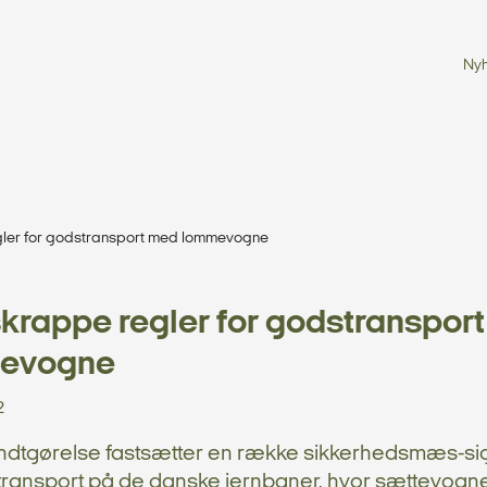
Ny
ler for godstransport med lommevogne
krappe regler for godstranspor
evogne
2
dtgørelse fastsætter en række sikkerhedsmæs-sig
transport på de danske jernbaner, hvor sættevogne