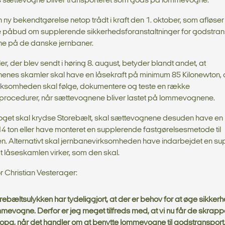
es sættevogne bliver transporteret som gods på lommevogne.
n ny bekendtgørelse netop trådt i kraft den 1. oktober, som afløser
påbud om supplerende sikkerhedsforanstaltninger for godstra
 på de danske jernbaner.
er, der blev sendt i høring 8. august, betyder blandt andet, at
nes skamler skal have en låsekraft på minimum 85 Kilonewton, 
rksomheden skal følge, dokumentere og teste en række
procedurer, når sættevognene bliver lastet på lommevognene.
oget skal krydse Storebælt, skal sættevognene desuden have en
4 ton eller have monteret en supplerende fastgørelsesmetode til
n. Alternativt skal jernbanevirksomheden have indarbejdet en s
 at låseskamlen virker, som den skal.
r Christian Vesterager:
rebæltsulykken har tydeliggjort, at der er behov for at øge sikke
mevogne. Derfor er jeg meget tilfreds med, at vi nu får de skrappe
opa, når det handler om at benytte lommevogne til godstransport. 