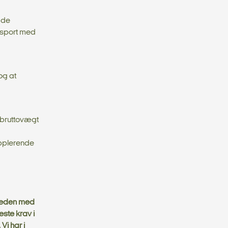
 de
nsport med
og at
 bruttovægt
upplerende
rheden med
ste krav i
Vi har i