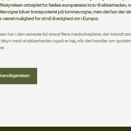
fikstyrelsen arbejdet for fælles europæiske krav til sikkerheden, n
tevogne bliver transporteret på lommevogne, men det har der d
e været mulighed for at nå til enighed om i Europa.
lsen har i den seneste tid ansat flere medarbejdere, der blandt an
t tilsyn med at sikkerheden også er høj, når det handler om godst
e.
kendtgørelsen