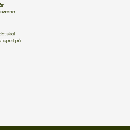
år
esværre
det skal
ransport på