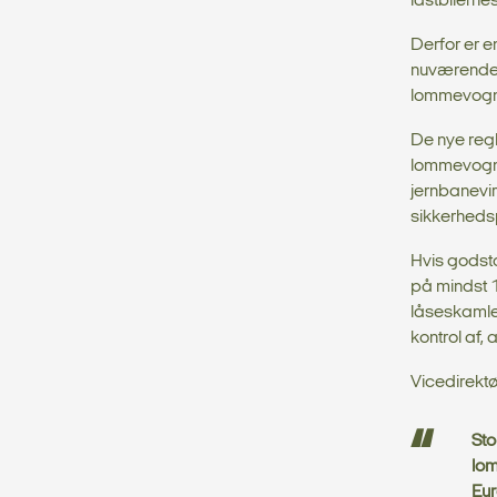
lastbilern
Derfor er e
nuværende 
lommevogne
De nye regl
lommevogne
jernbanevi
sikkerheds
Hvis godst
på mindst 1
låseskamle
kontrol af,
Vicedirektø
Sto
lom
Eur