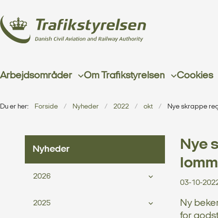
Arbejdsområder
Om Trafikstyrelsen
Cookies
Du er her:
Forside
Nyheder
2022
okt
Nye skrappe reg
Nye s
Nyheder
lomm
2026
03-10-202
Ny beken
2025
for gods