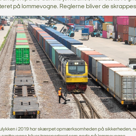
teret på lommevogne. Reglerne bliver de skrappest
ulykken i 2019 har skærpet opmærksomheden på sikkerheden, n