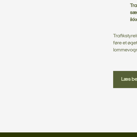
Tra
sæt
ikk
Trafikstyre
føre et øge
lommevogn
Læs be