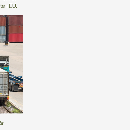
e i EU.
år