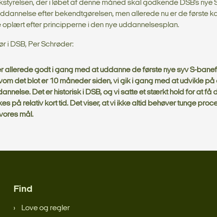
ikstyrelsen, der i løbet af denne måned skal godkende DSB’s nye 
ddannelse efter bekendtgørelsen, men allerede nu er de første k
e oplært efter principperne i den nye uddannelsesplan.
tør i DSB, Per Schrøder:
er allerede godt i gang med at uddanne de første nye syv S-banef
vom det blot er 10 måneder siden, vi gik i gang med at udvikle på
annelse. Det er historisk i DSB, og vi satte et stærkt hold for at få de
kes på relativ kort tid. Det viser, at vi ikke altid behøver tunge proc
vores mål.
Find
Love og regler