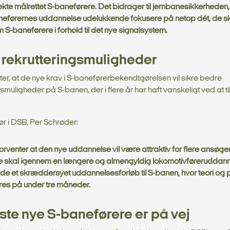
ekte målrettet S-baneførere. Det bidrager til jernbanesikkerheden, 
eførernes uddannelse udelukkende fokusere på netop dét, de s
 S-baneførere i forhold til det nye signalsystem.
 rekrutteringsmuligheder
er, at de nye krav i S-baneførerbekendtgørelsen vil sikre bedre
gsmuligheder på S-banen, der i flere år har haft vanskeligt ved at t
tør i DSB, Per Schrøder:
forventer at den nye uddannelse vil være attraktiv for flere ansøger
e skal igennem en længere og almengyldig lokomotivføreruddann
 de et skræddersyet uddannelsesforløb til S-banen, hvor teori og 
res på under tre måneder.
ste nye S-baneførere er på vej