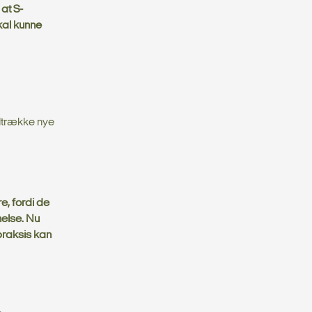
at S-
kal kunne
iltrække nye
e, fordi de
else. Nu
praksis kan