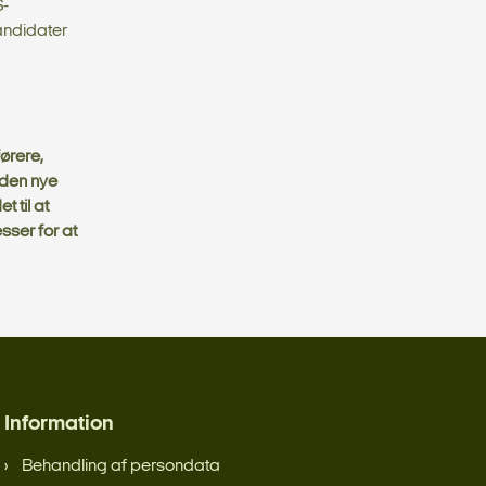
S-
andidater
ørere,
 den nye
t til at
esser for at
Information
Behandling af persondata