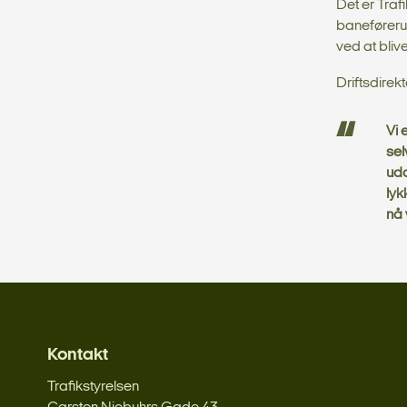
Det er Traf
baneføreru
ved at bliv
Driftsdirek
Vi 
sel
udd
lyk
nå 
Kontakt
Trafikstyrelsen