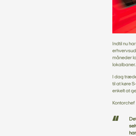
Indtil nu h
erhvervsud
måneder lan
lokalbaner.
I dag træd
til at køre
enkelt at 
Kontorchef
Det
sel
har