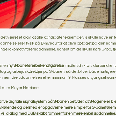
ar det været et krav, at alle kandidater eksempelvis skulle have en 
dannelse eller fysik på B-niveau for at blive optaget på den sam
ge lokomotivføreruddannelse, uanset om de skulle køre S-tog, fje
er en
ny S-baneførerbekendtgørelse
imidlertid i kraft, der ændre
 S-tog og arbejdskøretøjer på S-banen, så det bliver både hurtiger
gennemføre uddannelsen efter minimum 9. klasses afgangseksam
 Laura Meyer Harrison:
 nye digitale signalsystem på S-banen betyder, at S-togene er bl
vkørende og dermed er opgaverne mere simple for S-baneførern
 vi i dialog med DSB skabt rammer for en mere enkel uddannelse,