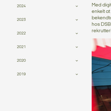
Med digi
2024
enkelt at
bekendtg
2023
hos DSB 
rekrutte
2022
2021
2020
2019