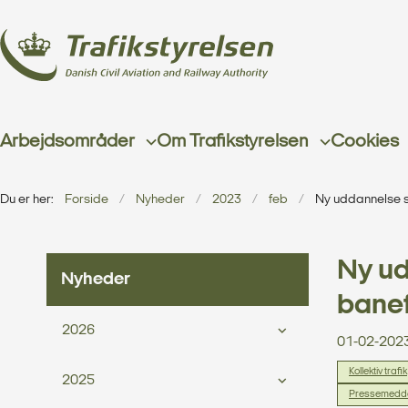
Arbejdsområder
Om Trafikstyrelsen
Cookies
Du er her:
Forside
Nyheder
2023
feb
Ny uddannelse s
Ny ud
Nyheder
bane
2026
01-02-202
Kollektiv trafik
2025
Pressemedde