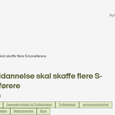
Ny
kal skaffe flere S-baneførere
dannelse skal skaffe flere S-
førere
3
Generelle nyheder fra Trafikstyrelsen
Trafikselskab
Jernbanevirksomhed
lelse
Bekendtgørelse
Bane