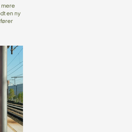
t mere
edt en ny
efører