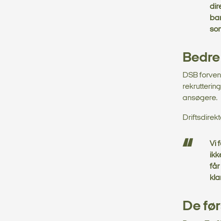
dir
ban
som
Bedre
DSB forvent
rekrutterin
ansøgere.
Driftsdirek
Vi 
ikk
får
kla
De før