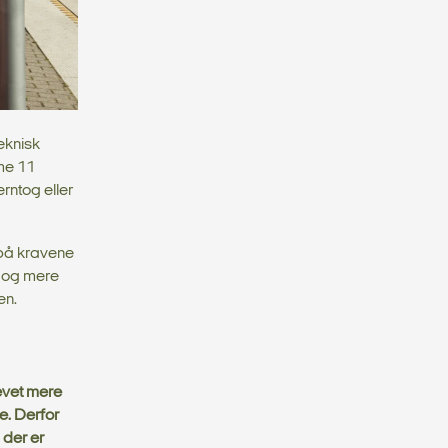
teknisk
me 11
rntog eller
r på kravene
e og mere
en.
evet mere
e. Derfor
 der er