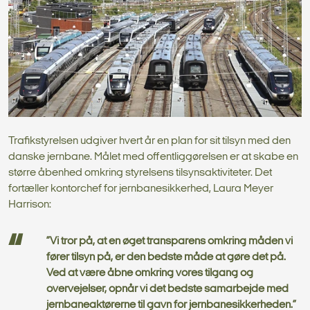
Trafikstyrelsen udgiver hvert år en plan for sit tilsyn med den
danske jernbane. Målet med offentliggørelsen er at skabe en
større åbenhed omkring styrelsens tilsynsaktiviteter. Det
fortæller kontorchef for jernbanesikkerhed, Laura Meyer
Harrison:
”Vi tror på, at en øget transparens omkring måden vi
fører tilsyn på, er den bedste måde at gøre det på.
Ved at være åbne omkring vores tilgang og
overvejelser, opnår vi det bedste samarbejde med
jernbaneaktørerne til gavn for jernbanesikkerheden.”