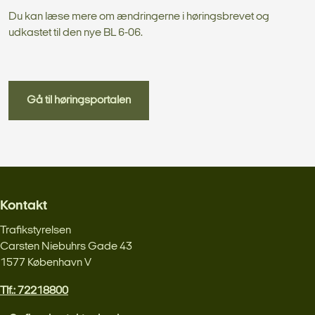
Du kan læse mere om ændringerne i høringsbrevet og
udkastet til den nye BL 6-06.
Gå til høringsportalen
Kontakt
Trafikstyrelsen
Carsten Niebuhrs Gade 43
1577 København V
Tlf.: 72218800