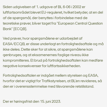
Siden udgivelsen af 1. udgave af BL 6-06 i 2002 er
luftfartsområdet blevet EU-reguleret, hvilket betyder, at en del
af de spørgsmål, der benyttes i forbindelse med de
teoretiske prøver, bliver taget fra ”European Central Question
Bank” (ECQB).
Ved prøver, hvor spørgsmålene er udarbejdet af
EASA/ECQB, er disse underlagt en fortrolighedsaftale og må
ikke deles. Dette sker for at sikre, at spørgsmålene kan
genbruges, og at eksamenernes faglige niveau ikke
kompromitteres. Et brud på fortrolighedsaftalen kan medføre
negative konsekvenser for luftfartssikkerheden.
Fortrolighedsaftalen er indgået mellem styrelsen og EASA,
hvorfor det er vigtigt for Trafikstyrelsen, at BL’en revideres, så
den er i overensstemmelse med tilsvarende retstilstand.
Der er høringsfrist den 15. juni 2023.