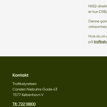
NIS2-direk
er kun DSB
Denne gang 
virksomhede
Hvis du vil
på
trafikst
Kontakt
Trafikstyrelsen
Carsten Niebuhrs Gade 43
1577 København V
Tlf.: 72218800