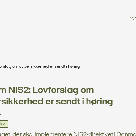
Ny
orslag om cybersikkerhed er sendt i høring
m NIS2: Lovforslag om
sikkerhed er sendt i høring
4
lse
aget, der skal implementere NIS2-direktivet i Danma