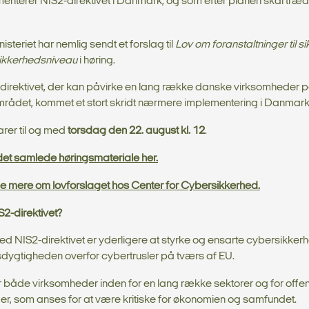
nterer NIS2-direktivet i Danmark, og som efter planen skal træde i
isteriet har nemlig sendt et forslag til
Lov om foranstaltninger til si
sikkerhedsniveau
i høring.
direktivet, der kan påvirke en lang række danske virksomheder 
mrådet, kommet et stort skridt nærmere implementering i Danmark
rer til og med
torsdag den 22. august kl. 12
.
det samlede høringsmateriale her.
e mere om lovforslaget hos Center for Cybersikkerhed.
2-direktivet?
d NIS2-direktivet er yderligere at styrke og ensarte cybersikke
ygtigheden overfor cybertrusler på tværs af EU.
både virksomheder inden for en lang række sektorer og for offen
r, som anses for at være kritiske for økonomien og samfundet.