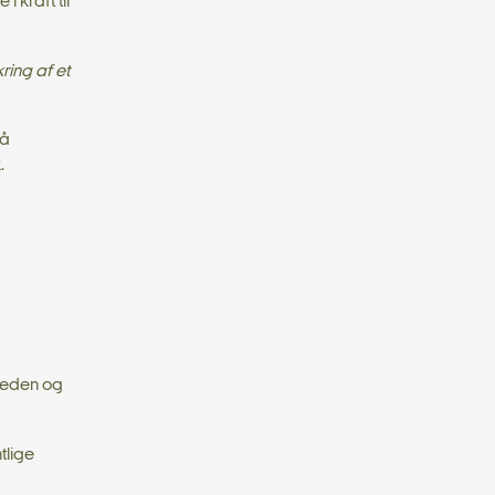
 kraft til
kring af et
på
.
rheden og
tlige