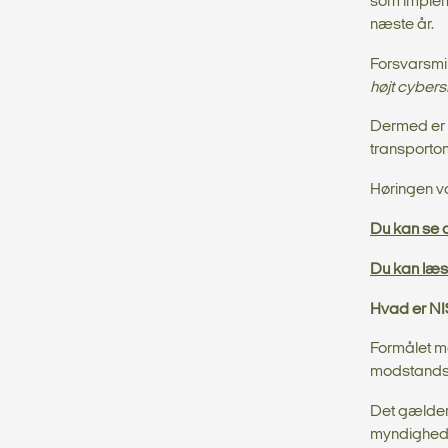
som impleme
næste år.
Forsvarsmin
højt cyber
Dermed er 
transporto
Høringen va
Du kan se 
Du kan læs
Hvad er NIS
Formålet me
modstandsd
Det gælder 
myndighede