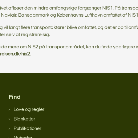
tivet afløser den mindre omfangsrige forgænger NIS1. På transp
, Naviair, Banedanmark og Københavns Lufthavn omfattet af NIS1
vil langt flere transportaktører blive omfattet, og det er op til om
r selv at registrere sig.
 vide mere om NIS2 på transportområdet, kan du finde yderligere 
yrelsen.dk/nis2
.
Find
Love og regler
Blanketter
Publikationer