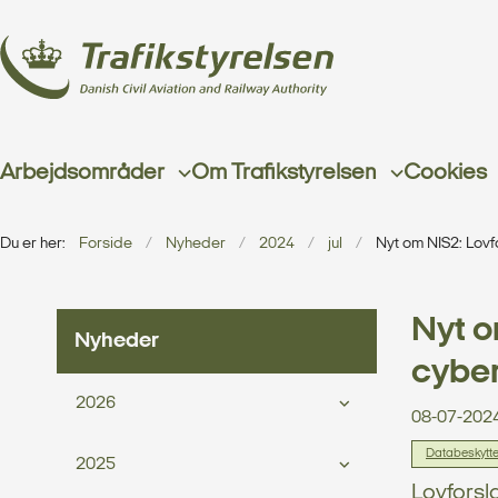
Arbejdsområder
Om Trafikstyrelsen
Cookies
Du er her:
Forside
Nyheder
2024
jul
Nyt om NIS2: Lovf
Nyt o
Nyheder
cyber
2026
08-07-202
Databeskytte
2025
Lovforsl