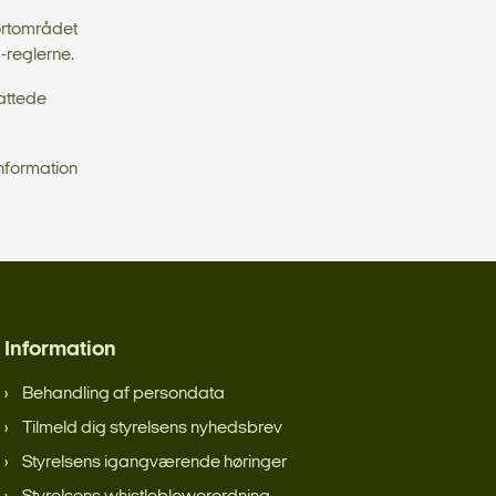
ortområdet
-reglerne.
fattede
information
Information
Behandling af persondata
Tilmeld dig styrelsens nyhedsbrev
Styrelsens igangværende høringer