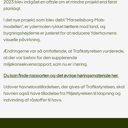
2023 blev indgået en aftale om et mindre projekt end først
planlagt.
I det nye projekt, som blev døbt ”Marselisborg-Mols-
modellen”, er ydermolen rykket tættere mod land, og
bygningshøjderne er justeret for at reducere Yderhavnens
visuelle påvirkning.
Ændringerne var så omfattende, at Trafikstyrelsen vurderede,
at der var behov for den supplerende
miljøkonsekvensrapport, som nu er i høring.
Du kan finde rapporten og det øvrige høringsmateriale her.
Udover havnelovstilladelsen, der gives af Trafikstyrelsen, skal
havnen også have tilladelse fra Miljøstyrelsen til klapning og
indvinding af råstoffer til havs.