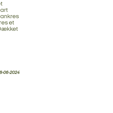
t
art
rankres
res et
 Dækket
8-06-2024