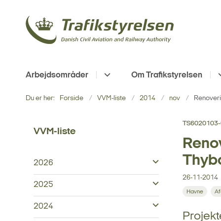
Arbejdsområder
Om Trafikstyrelsen
Du er her:
Forside
VVM-liste
2014
nov
Renoveri
TS6020103-
VVM-liste
Renov
Thyb
2026
26-11-2014
2025
Havne
Af
2024
Projekt