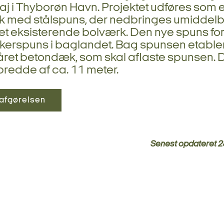
aj i Thyborøn Havn. Projektet udføres som e
k med stålspuns, der nedbringes umiddelb
et eksisterende bolværk. Den nye spuns fo
ankerspuns i baglandet. Bag spunsen etable
ret betondæk, som skal aflaste spunsen.
bredde af ca. 11 meter.
afgørelsen
Senest opdateret
2