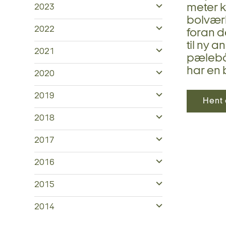
meter k
2023
bolvær
2022
foran d
til ny 
2021
pælebå
har en 
2020
2019
Hent 
2018
2017
2016
2015
2014