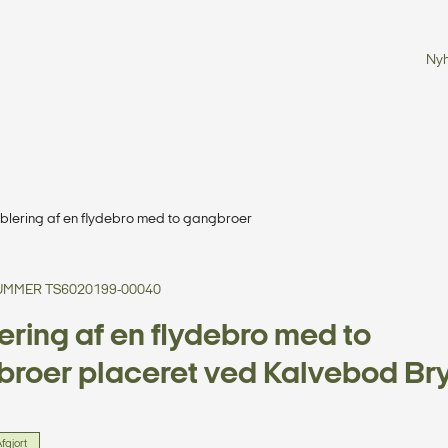
Ny
etablering af en flydebro med to gangbroer
MMER TS6020199-00040
ering af en flydebro med to
roer placeret ved Kalvebod Br
fgjort