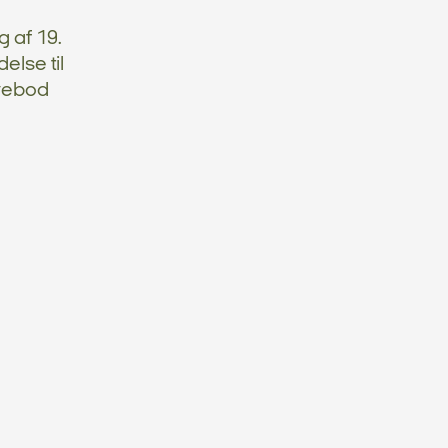
 af 19.
else til
lvebod