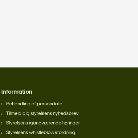
Information
Behandling af persondata
Tilmeld dig styrelsens nyhedsbrev
Styrelsens igangværende høringer
Styrelsens whistleblowerordning