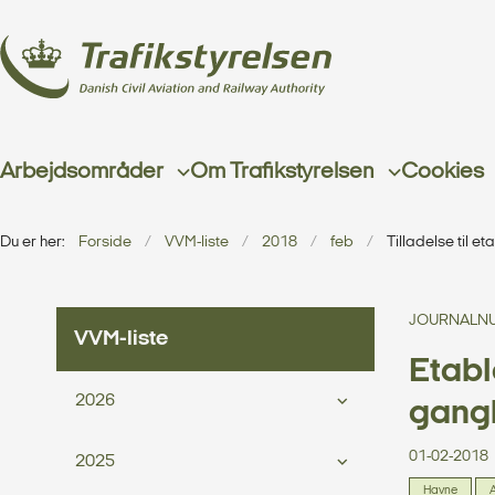
Arbejdsområder
Om Trafikstyrelsen
Cookies
Du er her:
Forside
VVM-liste
2018
feb
Tilladelse til 
JOURNALNU
VVM-liste
Etabl
2026
gangb
01-02-2018
2025
Havne
A