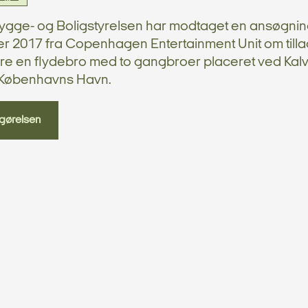
 Bygge- og Boligstyrelsen har modtaget en ansøgning
 2017 fra Copenhagen Entertainment Unit om tillad
ere en flydebro med to gangbroer placeret ved Ka
 Københavns Havn.
gørelsen