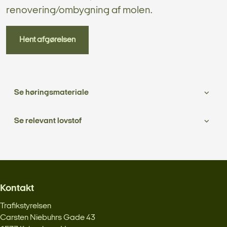
renovering/ombygning af molen.
Hent afgørelsen
Se høringsmateriale
Se relevant lovstof
Kontakt
Trafikstyrelsen
Carsten Niebuhrs Gade 43