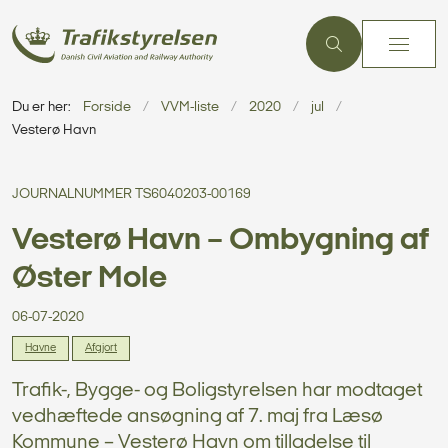
Du er her:
Forside
VVM-liste
2020
jul
Vesterø Havn
JOURNALNUMMER TS6040203-00169
Vesterø Havn – Ombygning af
Øster Mole
06-07-2020
Havne
Afgjort
Trafik-, Bygge- og Boligstyrelsen har modtaget
vedhæftede ansøgning af 7. maj fra Læsø
Kommune – Vesterø Havn om tilladelse til