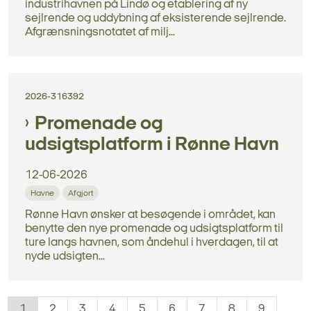
industrihavnen på Lindø og etablering af ny
sejlrende og uddybning af eksisterende sejlrende.
Afgrænsningsnotatet af milj...
2026-316392
Promenade og
udsigtsplatform i Rønne Havn
12-06-2026
Havne
Afgjort
Rønne Havn ønsker at besøgende i området, kan
benytte den nye promenade og udsigtsplatform til
ture langs havnen, som åndehul i hverdagen, til at
nyde udsigten...
1
2
3
4
5
6
7
8
9