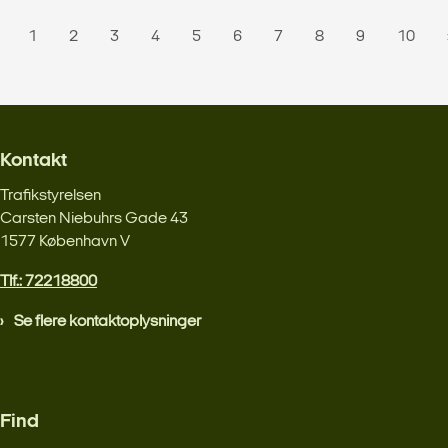
1
2
3
4
5
6
7
8
9
10
Kontakt
Trafikstyrelsen
Carsten Niebuhrs Gade 43
1577 København V
Tlf.: 72218800
Se flere kontaktoplysninger
Find