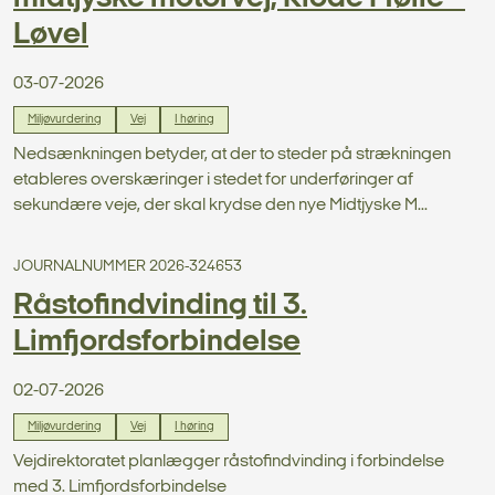
Løvel
03-07-2026
Miljøvurdering
Vej
I høring
Nedsænkningen betyder, at der to steder på strækningen
etableres overskæringer i stedet for underføringer af
sekundære veje, der skal krydse den nye Midtjyske M...
JOURNALNUMMER 2026-324653
Råstofindvinding til 3.
Limfjordsforbindelse
02-07-2026
Miljøvurdering
Vej
I høring
Vejdirektoratet planlægger råstofindvinding i forbindelse
med 3. Limfjordsforbindelse