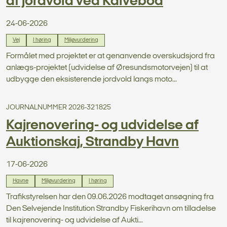
af jordvold ved Kalvebod
24-06-2026
Vej
I høring
Miljøvurdering
Formålet med projektet er at genanvende overskudsjord fra
anlægs-projektet (udvidelse af Øresundsmotorvejen) til at
udbygge den eksisterende jordvold langs moto...
JOURNALNUMMER 2026-321825
Kajrenovering- og udvidelse af
Auktionskaj, Strandby Havn
17-06-2026
Havne
Miljøvurdering
I høring
Trafikstyrelsen har den 09.06.2026 modtaget ansøgning fra
Den Selvejende Institution Strandby Fiskerihavn om tilladelse
til kajrenovering- og udvidelse af Aukti...