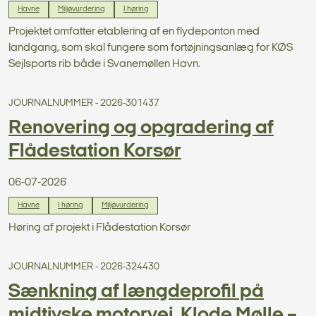
Havne
Miljøvurdering
I høring
Projektet omfatter etablering af en flydeponton med
landgang, som skal fungere som fortøjningsanlæg for KØS
Sejlsports rib både i Svanemøllen Havn.
JOURNALNUMMER - 2026-301437
Renovering og opgradering af
Flådestation Korsør
06-07-2026
Havne
I høring
Miljøvurdering
Høring af projekt i Flådestation Korsør
JOURNALNUMMER - 2026-324430
Sænkning af længdeprofil på
midtjyske motorvej, Klode Mølle –