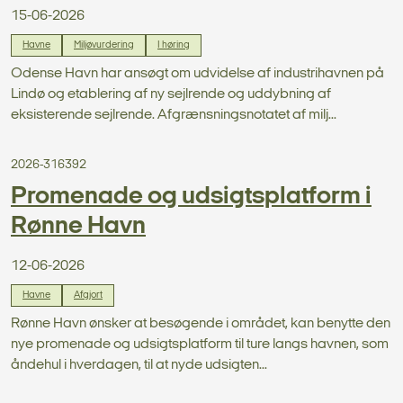
15-06-2026
Havne
Miljøvurdering
I høring
Odense Havn har ansøgt om udvidelse af industrihavnen på
Lindø og etablering af ny sejlrende og uddybning af
eksisterende sejlrende. Afgrænsningsnotatet af milj...
2026-316392
Promenade og udsigtsplatform i
Rønne Havn
12-06-2026
Havne
Afgjort
Rønne Havn ønsker at besøgende i området, kan benytte den
nye promenade og udsigtsplatform til ture langs havnen, som
åndehul i hverdagen, til at nyde udsigten...