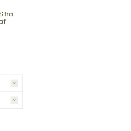
S fra
af