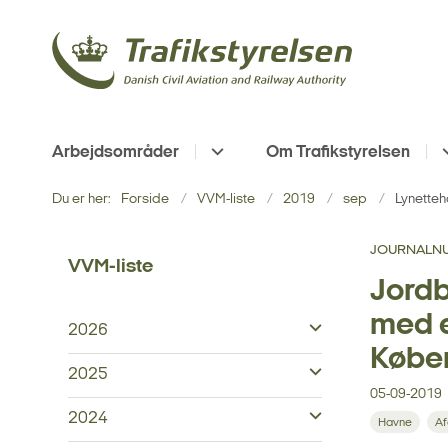
Arbejdsområder
Om Trafikstyrelsen
Du er her:
Forside
VVM-liste
2019
sep
Lynette
JOURNALNU
VVM-liste
Jordb
med e
2026
Købe
2025
05-09-2019
2024
Havne
Af