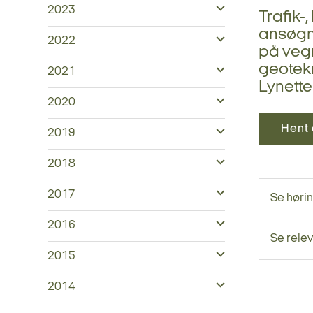
2023
Trafik-
ansøgni
2022
på vegn
geotekn
2021
Lynett
2020
Hent 
2019
2018
2017
Se høri
2016
Se relev
2015
2014