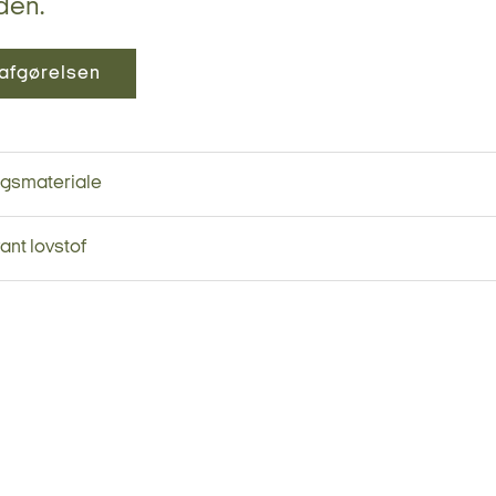
den.
afgørelsen
ngsmateriale
ant lovstof