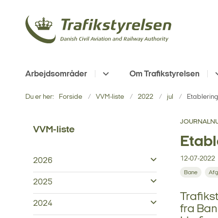
Arbejdsområder
Om Trafikstyrelsen
Du er her:
Forside
VVM-liste
2022
jul
Etablering
JOURNALNU
VVM-liste
Etabl
12-07-2022
2026
Bane
Afg
2025
Trafik
2024
fra Ban