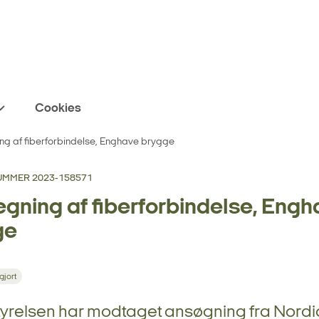
Cookies
g af fiberforbindelse, Enghave brygge
MMER 2023-158571
ning af fiberforbindelse, Engh
ge
gjort
tyrelsen har modtaget ansøgning fra Nordi