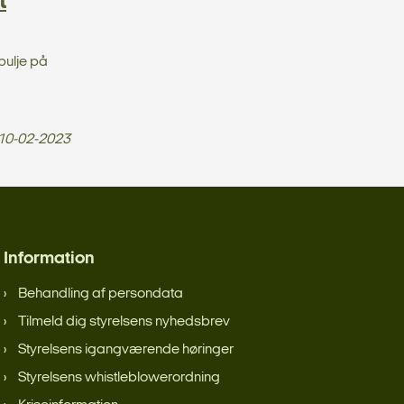
t
pulje på
10-02-2023
Information
Behandling af persondata
Tilmeld dig styrelsens nyhedsbrev
Styrelsens igangværende høringer
Styrelsens whistleblowerordning