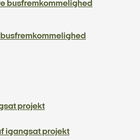
edre busfremkommelighed
dre busfremkommelighed
sat projekt
f igangsat projekt