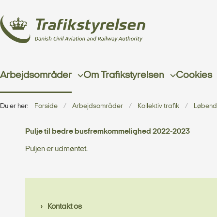
Arbejdsområder
Om Trafikstyrelsen
Cookies
Du er her:
Forside
Arbejdsområder
Kollektiv trafik
Løbende
Pulje til bedre busfremkommelighed 2022-2023
Puljen er udmøntet.
Kontakt os