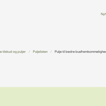
Ny
 tilskud og puljer
Puljelisten
Pulje til bedre busfremkommeligh