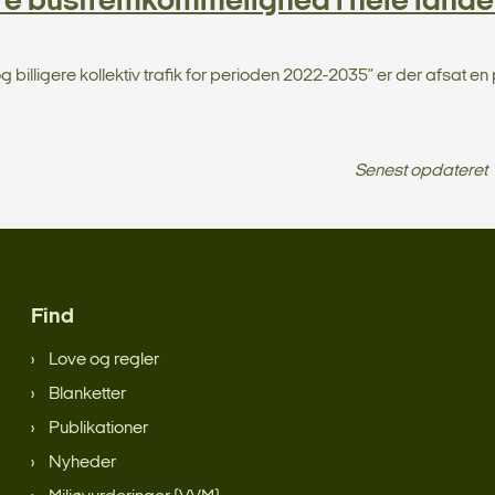
dre busfremkommelighed i hele lande
billigere kollektiv trafik for perioden 2022-2035” er der afsat en 
Senest opdateret
Find
Love og regler
Blanketter
Publikationer
Nyheder