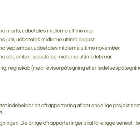
mo marts, udbetales midlerne ultimo maj
o juni, udbetales midlerne ultimo august
imo september, udbetales midlerne ultimo november
mo december, udbetales midlerne ultimo februar
ing, regnskab (med revisorpåtegning eller ledelsespåtegnin
ektet indeholder en afrapportering af det endelige projekt sam
r.
ningen. De årlige afrapporteringer skal foreligge senest i lø