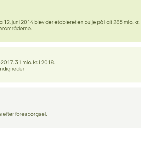
12. juni 2014 blev der etableret en pulje på i alt 285 mio. kr. 
 yderområderne.
-2017. 31 mio. kr. i 2018.
yndigheder
s efter forespørgsel.