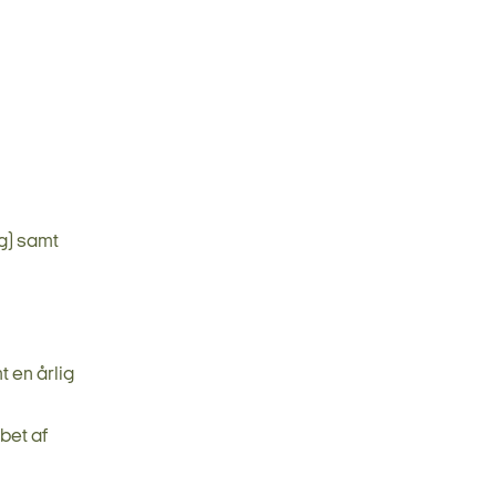
g) samt
t en årlig
bet af