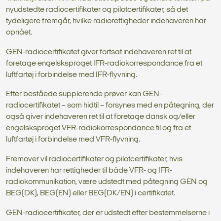
nyudstedte radiocertifikater og pilotcertifikater, så det
tydeligere fremgår, hvilke radiorettigheder indehaveren har
opnået.
GEN-radiocertifikatet giver fortsat indehaveren ret til at
foretage engelsksproget IFR-radiokorrespondance fra et
luftfartøj i forbindelse med IFR-flyvning.
Efter beståede supplerende prøver kan GEN-
radiocertifikatet – som hidtil – forsynes med en påtegning, der
også giver indehaveren ret til at foretage dansk og/eller
engelsksproget VFR-radiokorrespondance til og fra et
luftfartøj i forbindelse med VFR-flyvning.
Fremover vil radiocertifikater og pilotcertifikater, hvis
indehaveren har rettigheder til både VFR- og IFR-
radiokommunikation, være udstedt med påtegning GEN og
BEG(DK), BEG(EN) eller BEG(DK/EN) i certifikatet.
GEN-radiocertifikater, der er udstedt efter bestemmelserne i