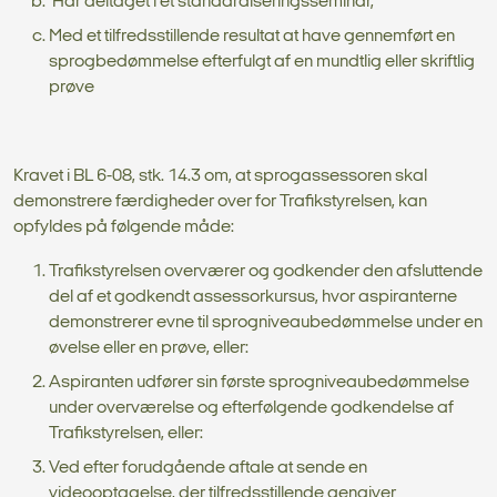
Har deltaget i et standardiseringsseminar,
Med et tilfredsstillende resultat at have gennemført en
sprogbedømmelse efterfulgt af en mundtlig eller skriftlig
prøve
Kravet i BL 6-08, stk. 14.3 om, at sprogassessoren skal
demonstrere færdigheder over for Trafikstyrelsen, kan
opfyldes på følgende måde:
Trafikstyrelsen overværer og godkender den afsluttende
del af et godkendt assessorkursus, hvor aspiranterne
demonstrerer evne til sprogniveaubedømmelse under en
øvelse eller en prøve, eller:
Aspiranten udfører sin første sprogniveaubedømmelse
under overværelse og efterfølgende godkendelse af
Trafikstyrelsen, eller:
Ved efter forudgående aftale at sende en
videooptagelse, der tilfredsstillende gengiver