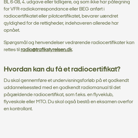
BL 6-08, 4. udgave eller tidligere, og som ikke har påtegning
for VFR-radiokorrespondance eller BEG anført i
radiocertifikatet eller pilotcertifikatet, bevarer uændret
gyldighed for de rettigheder, indehaveren allerede har
opnået.
Spørgsmål og henvendelser vedrørende radiocertifikater kan
rettes til
radio@trafikstyrelsen.dk
.
Hvordan kan du få et radiocertifikat?
Du skal gennemføre et undervisningsforløb på et godkendt
uddannelsessted med en godkendt radiomanual til det
pågældende radiocertifikat, som f.eks. en flyveklub,
flyveskole eller MTO. Du skal også bestå en eksamen overfor
en kontrollant.