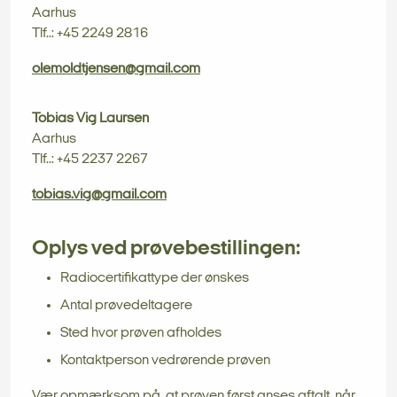
Aarhus
Tlf..: +45 2249 2816
olemoldtjensen@gmail.com
Tobias Vig Laursen
Aarhus
Tlf..: +45 2237 2267
tobias.vig@gmail.com
Oplys ved prøvebestillingen:
Radiocertifikattype der ønskes
Antal prøvedeltagere
Sted hvor prøven afholdes
Kontaktperson vedrørende prøven
Vær opmærksom på, at prøven først anses aftalt, når