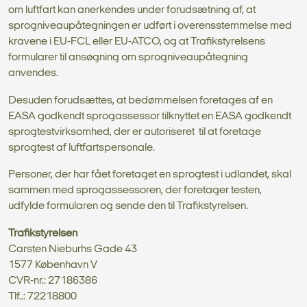
om luftfart kan anerkendes under forudsætning af, at
sprogniveaupåtegningen er udført i overensstemmelse med
kravene i EU-FCL eller EU-ATCO, og at Trafikstyrelsens
formularer til ansøgning om sprogniveaupåtegning
anvendes.
Desuden forudsættes, at bedømmelsen foretages af en
EASA godkendt sprogassessor tilknyttet en EASA godkendt
sprogtestvirksomhed, der er autoriseret til at foretage
sprogtest af luftfartspersonale.
Personer, der har fået foretaget en sprogtest i udlandet, skal
sammen med sprogassessoren, der foretager testen,
udfylde formularen og sende den til Trafikstyrelsen.
Trafikstyrelsen
Carsten Nieburhs Gade 43
1577 København V
CVR-nr.: 27186386
Tlf..: 72218800