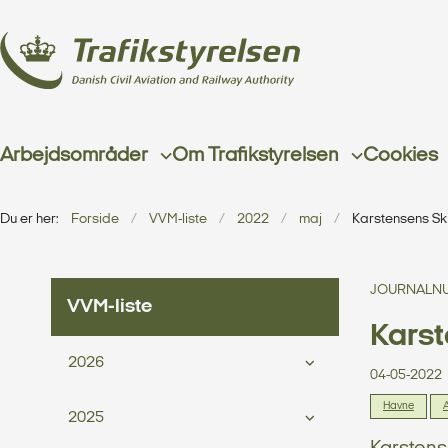
Arbejdsområder
Om Trafikstyrelsen
Cookies
Du er her:
Forside
VVM-liste
2022
maj
Karstensens Sk
JOURNALNU
VVM-liste
Karst
2026
04-05-2022
Havne
A
2025