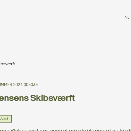
Ny
ibsværft
MMER 2021-005039
ensens Skibsværft
fgjort