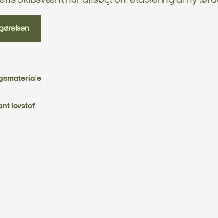
ens Skibsværft har ansøgt om etablering af ny tørd
gørelsen
gsmateriale
ant lovstof