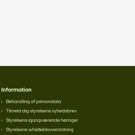
Information
Behandling af persondata
Tilmeld dig styrelsens nyhedsbrev
Styrelsens igangværende høringer
Styrelsens whistleblowerordning