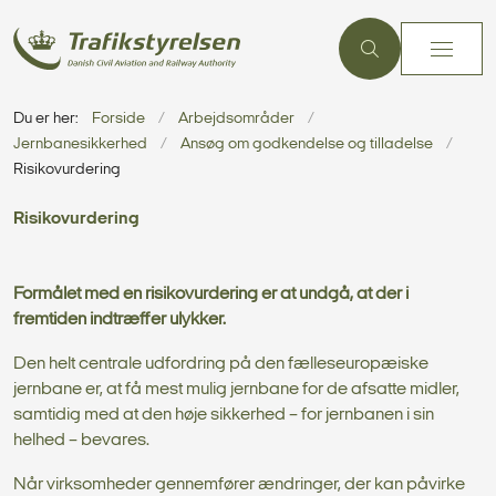
Du er her:
Forside
Arbejdsområder
Jernbanesikkerhed
Ansøg om godkendelse og tilladelse
Risikovurdering
Risikovurdering
Formålet med en risikovurdering er at undgå, at der i
fremtiden indtræffer ulykker.
Den helt centrale udfordring på den fælleseuropæiske
jernbane er, at få mest mulig jernbane for de afsatte midler,
samtidig med at den høje sikkerhed – for jernbanen i sin
helhed – bevares.
Når virksomheder gennemfører ændringer, der kan påvirke