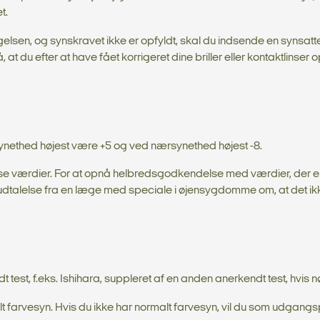
t.
gelsen, og synskravet ikke er opfyldt, skal du indsende en synsatte
 du efter at have fået korrigeret dine briller eller kontaktlinser 
gsynethed højest være +5 og ved nærsynethed højest -8.
disse værdier. For at opnå helbredsgodkendelse med værdier, der e
udtalelse fra en læge med speciale i øjensygdomme om, at det ik
est, f.eks. Ishihara, suppleret af en anden anerkendt test, hvis 
farvesyn. Hvis du ikke har normalt farvesyn, vil du som udgangs