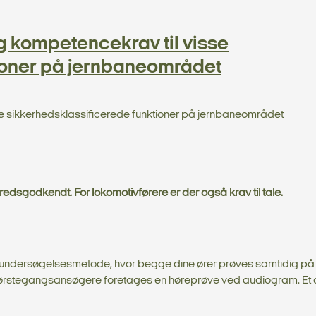
 kompetencekrav til visse
ioner på jernbaneområdet
e sikkerhedsklassificerede funktioner på jernbaneområdet
lbredsgodkendt. For lokomotivførere er der også krav til tale.
en undersøgelsesmetode, hvor begge dine ører prøves samtidig på
 førstegangsansøgere foretages en høreprøve ved audiogram. Et