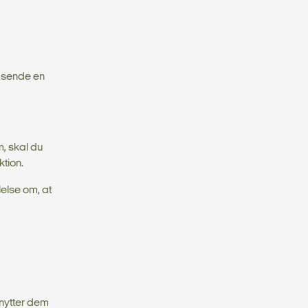
emsende en
, skal du
tion.
else om, at
enytter dem