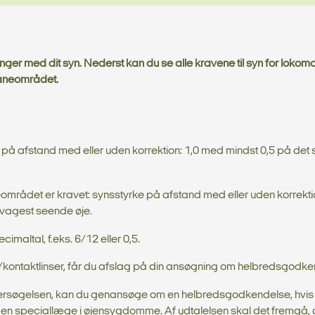
ger med dit syn. Nederst kan du se alle kravene til syn for lokomo
baneområdet.
 på afstand med eller uden korrektion: 1,0 med mindst 0,5 på det
området er kravet: synsstyrke på afstand med eller uden korrektio
 svagest seende øje.
maltal, f.eks. 6/12 eller 0,5.
er/kontaktlinser, får du afslag på din ansøgning om helbredsgodke
sundersøgelsen, kan du genansøge om en helbredsgodkendelse, hvis
a en speciallæge i øjensygdomme. Af udtalelsen skal det fremgå,