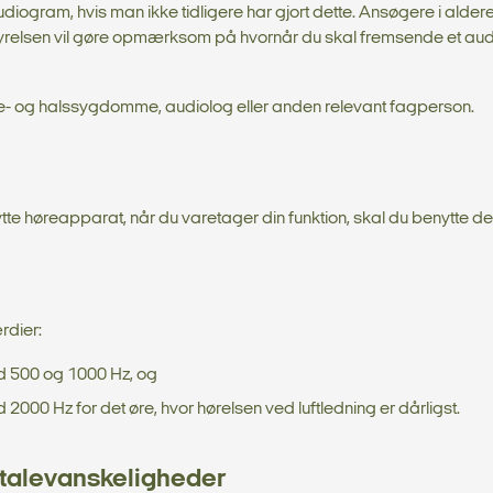
ogram, hvis man ikke tidligere har gjort dette. Ansøgere i alder
kstyrelsen vil gøre opmærksom på hvornår du skal fremsende et au
e- og halssygdomme, audiolog eller anden relevant fagperson.
te høreapparat, når du varetager din funktion, skal du benytte d
rdier:
d 500 og 1000 Hz, og
00 Hz for det øre, hvor hørelsen ved luftledning er dårligst.
talevanskeligheder