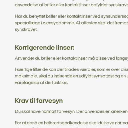
anvendelse af briller eller kontaktlinser opfylder synskrave
Har du benyttet briller eller kontaktlinser ved synsundersø
speciallæge i øjensygdomme. Af attesten skal det fremgå, at
synskravet.
Korrigerende linser:
Anvender du briller eller kontaktlinser, må disse ved lan
I særlige tilfælde kan der tillades værdier, som er over 
maksimale, skal du indsende en udfyldt synsattest og en 
varetagelse af din funktion.
Krav til farvesyn
Du skal have normalt farvesyn. Der anvendes en anerkendt t
For at opnå en helbredsgodkendelse skal du have normalt 