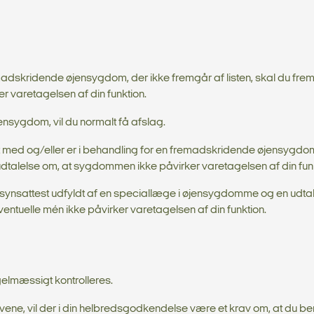
madskridende øjensygdom, der ikke fremgår af listen, skal du fr
r varetagelsen af din funktion.
sygdom, vil du normalt få afslag.
t med og/eller er i behandling for en fremadskridende øjensygdom
dtalelse om, at sygdommen ikke påvirker varetagelsen af din funk
synsattest udfyldt af en speciallæge i øjensygdomme og en udtal
tuelle mén ikke påvirker varetagelsen af din funktion.
regelmæssigt kontrolleres.
kravene, vil der i din helbredsgodkendelse være et krav om, at du b