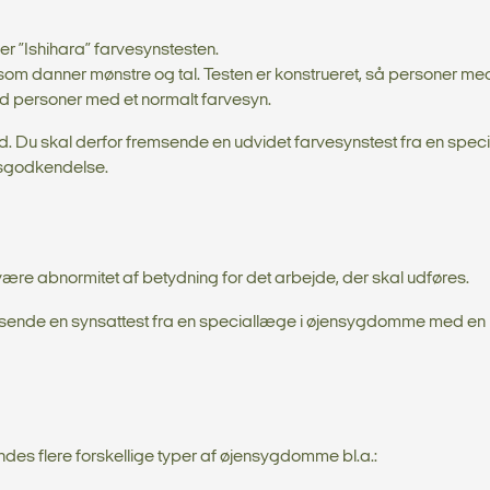
er ”Ishihara” farvesynstesten.
 som danner mønstre og tal. Testen er konstrueret, så personer m
ed personer med et normalt farvesyn.
dhed. Du skal derfor fremsende en udvidet farvesynstest fra en spec
sgodkendelse.
å være abnormitet af betydning for det arbejde, der skal udføres.
indsende en synsattest fra en speciallæge i øjensygdomme med en 
es flere forskellige typer af øjensygdomme bl.a.: