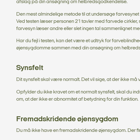
afslag på din ansøgning om helbredsgodkendelse.
Den mest almindelige metode til at undersøge farvesynet 
Ved testen læser personen 21 tavler med farvede cirkler,
farvesyn læser andre eller slet ingen tal sammenlignet m
Har du fejl i testen, kan det være et udtryk for farveblin
øjensygdomme sammen med din ansøgning om helbred
Synsfelt
Dit synsfelt skal være normalt. Det vil sige, at der ikke m
Opfylder du ikke kravet om et normalt synsfelt, skal du 
om, at der ikke er abnormitet af betydning for din funktion.
Fremadskridende øjensygdom
Du må ikke have en fremadskridende øjensygdom. Der find