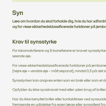
Syn
Læs om hvordan du skal forholde dig, hvis du har udfordrin
og for visse sikkerhedsklassificerede funktioner på jern
Krav til synsstyrke
For lokomotivførere og S-baneførere er kravet: synsstyrke
seende øje.
For visse sikkerhedsklassificerede funktioner på jernbane
(højre øje + venstre øje – målt separat), mindst 0,3 på det
Synsstyrken kan angives enten som en brøk eller som et deci
Opfylder du ikke synskravet med eller uden brug af brill
Har du ikke benyttet briller eller kontaktlinser ved syn
fremsende en udtalelse fra egen læge eller synsattest fr