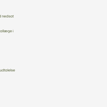
ed nedsat
iallæge i
udtalelse