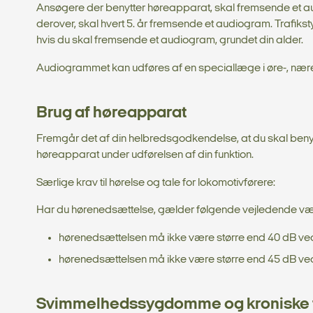
Ansøgere der benytter høreapparat, skal fremsende et audi
derover, skal hvert 5. år fremsende et audiogram. Trafi
hvis du skal fremsende et audiogram, grundet din alder.
Audiogrammet kan udføres af en speciallæge i øre-, nær
Brug af høreapparat
Fremgår det af din helbredsgodkendelse, at du skal benyt
høreapparat under udførelsen af din funktion.
Særlige krav til hørelse og tale for lokomotivførere:
Har du hørenedsættelse, gælder følgende vejledende væ
hørenedsættelsen må ikke være større end 40 dB ve
hørenedsættelsen må ikke være større end 45 dB ved 20
Svimmelhedssygdomme og kroniske 