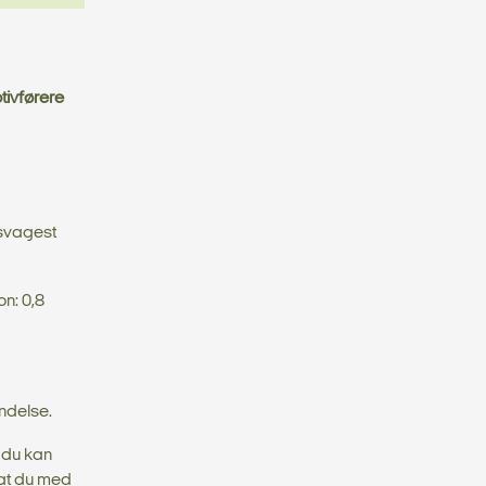
tivførere
 svagest
n: 0,8
ndelse.
 du kan
 at du med