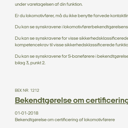
under varetagelsen af din funktion.
Er du lokomotivfører, må du ikke benytte farvede kontaktli
Du kan se synskravene i lokomotivførerbekendtgørelsens b
Du kan se synskravene for visse sikkerhedsklassificered
kompetencekrav til visse sikkerhedsklassificerede funktio
Du kan se synskravene for S-baneførere i bekendtgørelse 
bilag 3, punkt 2.
BEK NR. 1212
Bekendtgørelse om certificering
01-01-2018
Bekendtgørelse om certificering af lokomotivførere