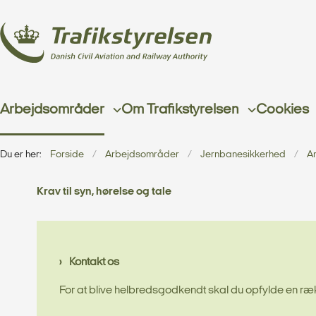
Arbejdsområder
Om Trafikstyrelsen
Cookies
Du er her:
Forside
Arbejdsområder
Jernbanesikkerhed
A
Krav til syn, hørelse og tale
Kontakt os
For at blive helbredsgodkendt skal du opfylde en række