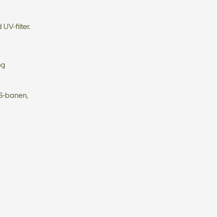
UV-filter.
og
 S-banen,