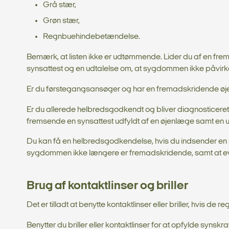
Grå stær,
Grøn stær,
Regnbuehindebetændelse.
Bemærk, at listen ikke er udtømmende. Lider du af en fre
synsattest og en udtalelse om, at sygdommen ikke påvirke
Er du førstegangsansøger og har en fremadskridende øjen
Er du allerede helbredsgodkendt og bliver diagnosticere
fremsende en synsattest udfyldt af en øjenlæge samt en u
Du kan få en helbredsgodkendelse, hvis du indsender en 
sygdommen ikke længere er fremadskridende, samt at even
Brug af kontaktlinser og briller
Det er tilladt at benytte kontaktlinser eller briller, hvis de 
Benytter du briller eller kontaktlinser for at opfylde syns