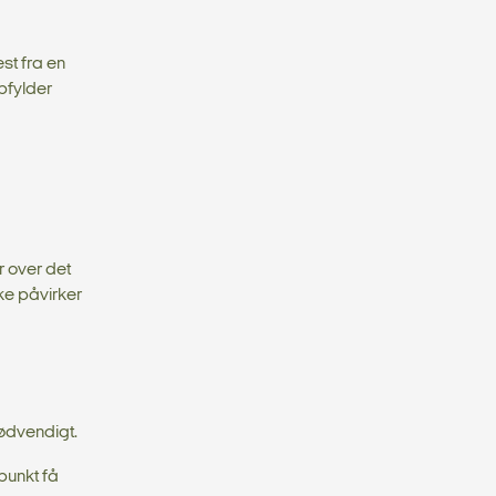
st fra en
opfylder
r over det
ke påvirker
nødvendigt.
punkt få