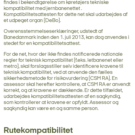
findes i bekendtgørelse
om
køretøjers tekniske
kompatibilitet med jernbanenettet
.
Kompatibilitetsattesten for dette net skal udarbejdes af
et udpeget organ (DeBo).
Overensstemmelseserklæringer, udstedt af
Banedanmark inden den 1. juli 2013, kan dog anvendes i
stedet for en kompatibilitetsattest.
For de net, hvor der ikke findes notificerede nationale
regler for teknisk kompatibilitet (f.eks. letbanenet eller
metro), skal forslagsstiller selv identificere kravene til
teknisk kompatibilitet, ved at anvende den fælles
sikkerhedsmetode for risikovurdering (CSM RA). En
assessor skal herefter kontrollere, at CSM RA er anvendt
korrekt, og at kravene er dækkende. Er dette tilfældet,
udarbejdes kompatibilitetsattesten af en sagkyndig,
som kontrollerer at kravene er opfyldt. Assessor og
sagkyndig kan være en og samme person.
Rutekompatibilitet