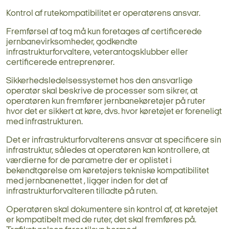
Kontrol af rutekompatibilitet er operatørens ansvar.
Fremførsel af tog må kun foretages af certificerede
jernbanevirksomheder, godkendte
infrastrukturforvaltere, veterantogsklubber eller
certificerede entreprenører.
Sikkerhedsledelsessystemet hos den ansvarlige
operatør skal beskrive de processer som sikrer, at
operatøren kun fremfører jernbanekøretøjer på ruter
hvor det er sikkert at køre, dvs. hvor køretøjet er foreneligt
med infrastrukturen.
Det er infrastrukturforvalterens ansvar at specificere sin
infrastruktur, således at operatøren kan kontrollere, at
værdierne for de parametre der er oplistet i
bekendtgørelse
om køretøjers tekniske kompatibilitet
med jernbanenettet
, ligger inden for det af
infrastrukturforvalteren tilladte på ruten.
Operatøren skal dokumentere sin kontrol af, at køretøjet
er kompatibelt med de ruter, det skal fremføres på.