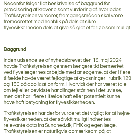
Nedenfor følger lidt beskrivelse af baggrund for
præcisering af kravene samt vurdering af, hvorledes
Trafikstyrelsen vurderer, fremgangsmåden skal være
fremadrettet med henblik på dels at sikre
flyvesikkerheden dels at give så glat et forløb som muligt
Baggrund
Inden udsendelse af nyhedsbrevet den 13. maj 2024
havde Trafikstyrelsen gennem længere tid bemærket
ved flyvelægernes arbejde med ansøgerne, at der i flere
tilfælde havde været fejlagtige afkrydsninger i rubrik 129
og 130 på application form. Hvorvidt der har været tale
om fejl eller bevidste handlinger står hen i det uvisse,
men det har i flere tilfælde haft eller potentielt kunne
have haft betydning for flyvesikkerheden.
Trafikstyrelsen har derfor vurderet det vigtigt for at højne
flyvesikkerheden, at der så vidt muligt indhentes
relevante data fra Sundhed.dk, FMK og egen læge.
Trafikstyrelsen er naturligvis opmærksom på, at