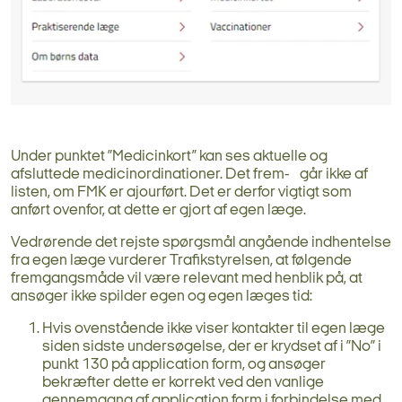
Under punktet ”Medicinkort” kan ses aktuelle og
afsluttede medicinordinationer. Det frem- går ikke af
listen, om FMK er ajourført. Det er derfor vigtigt som
anført ovenfor, at dette er gjort af egen læge.
Vedrørende det rejste spørgsmål angående indhentelse
fra egen læge vurderer Trafikstyrelsen, at følgende
fremgangsmåde vil være relevant med henblik på, at
ansøger ikke spilder egen og egen læges tid:
Hvis ovenstående ikke viser kontakter til egen læge
siden sidste undersøgelse, der er krydset af i ”No” i
punkt 130 på application form, og ansøger
bekræfter dette er korrekt ved den vanlige
gennemgang af application form i forbindelse med