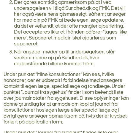
Der gøres samtidig opmærksom på, at I ved
undersøgelsen vil tilgå Sundhed.dk og FMK. Det vil
her også være hensigtsmæssigt, såfremt ansøger
har medicin på FMK at bede egen læge opdatere,
da det er velkendt, at der ofte mangler ajourføring.
Det accepteres ikke at i hånden påfører ”tages ikke
mere”. Seponeret medicin skal ajourføres som
seponeret.
Når ansøger møder op til undersøgelsen, slår
vedkommende op på Sundhed.dk, hvor
nedenstående billede kommer frem.
Under punktet ”Mine konsultationer” kan ses, hvilke
honorarer, der er udbetalt i forbindelse med ansøgers
kontakt til egen læge, speciallæge og tandlæge. Under
punktet ”Journal fra sygehus” finder I som bekendt liste
over journalnotater fra sygehuset. Disse oplysninger kan
danne grundlag for at anmode om kopi af journal fra
konsultationer hos egen læge eller speciallæge og i
øvrigt gøre ansøger opmærksom på, hvis der er krydset
forkert på application form.
Under punktet ”Journal fra sygehus” findes liste over