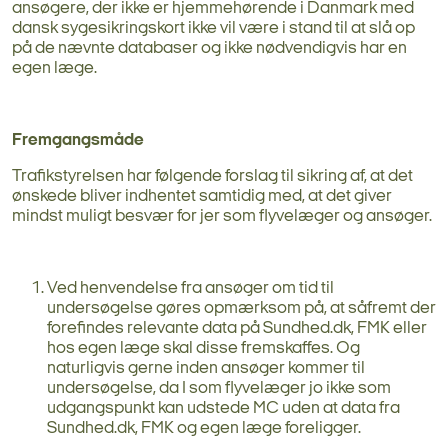
ansøgere, der ikke er hjemmehørende i Danmark med
dansk sygesikringskort ikke vil være i stand til at slå op
på de nævnte databaser og ikke nødvendigvis har en
egen læge.
Fremgangsmåde
Trafikstyrelsen har følgende forslag til sikring af, at det
ønskede bliver indhentet samtidig med, at det giver
mindst muligt besvær for jer som flyvelæger og ansøger.
Ved henvendelse fra ansøger om tid til
undersøgelse gøres opmærksom på, at såfremt der
forefindes relevante data på Sundhed.dk, FMK eller
hos egen læge skal disse fremskaffes. Og
naturligvis gerne inden ansøger kommer til
undersøgelse, da I som flyvelæger jo ikke som
udgangspunkt kan udstede MC uden at data fra
Sundhed.dk, FMK og egen læge foreligger.