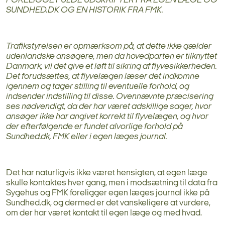
FORELIGGE FULDE UDSKRIFTER FRA EGEN LÆGE OG
SUNDHED.DK OG EN HISTORIK FRA FMK.
Trafikstyrelsen er opmærksom på, at dette ikke gælder
udenlandske ansøgere, men da hovedparten er tilknyttet
Danmark, vil det give et løft til sikring af flyvesikkerheden.
Det forudsættes, at flyvelægen læser det indkomne
igennem og tager stilling til eventuelle forhold, og
indsender indstilling til disse. Ovennævnte præcisering
ses nødvendigt, da der har været adskillige sager, hvor
ansøger ikke har angivet korrekt til flyvelægen, og hvor
der efterfølgende er fundet alvorlige forhold på
Sundhed.dk, FMK eller i egen læges journal.
Det har naturligvis ikke været hensigten, at egen læge
skulle kontaktes hver gang, men i modsætning til data fra
Sygehus og FMK foreligger egen læges journal ikke på
Sundhed.dk, og dermed er det vanskeligere at vurdere,
om der har været kontakt til egen læge og med hvad.